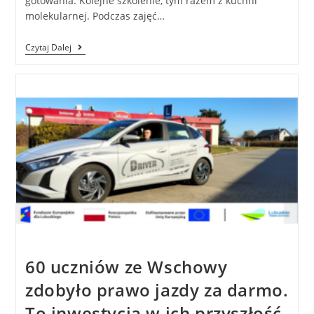
gotowania. Kolejne szkolenie, tym razem z kuchni
molekularnej. Podczas zajęć…
Czytaj Dalej
60 uczniów ze Wschowy
zdobyło prawo jazdy za darmo.
To inwestycja w ich przyszłość