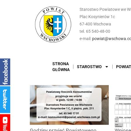
Starostwo Powiatowe we W
Plac Kosynierów 1c
67-400 Wschowa
tel. 65 540-48-00
e-mail:
powiat@wschowa.co
STRONA
STAROSTWO
POWIA
GŁÓWNA
Godziny przyjęć Powiatowego
Wniose