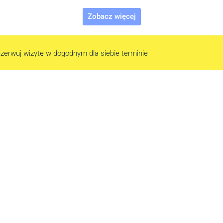
Zobacz więcej
zerwuj wizytę w dogodnym dla siebie terminie