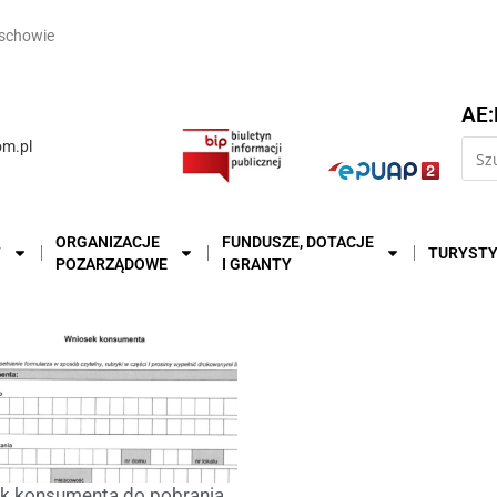
schowie
AE:
m.pl
ORGANIZACJE
FUNDUSZE, DOTACJE
T
TURYST
POZARZĄDOWE
I GRANTY
k konsumenta do pobrania