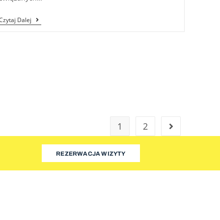
Czytaj Dalej
1
2
REZERWACJA WIZYTY