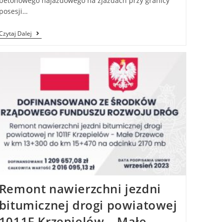
betonowego najazdowego na zjazdach przy granicy
posesji…
Czytaj Dalej
Remont nawierzchni jezdni
bitumicznej drogi powiatowej
1011F Krzepielów – Małe