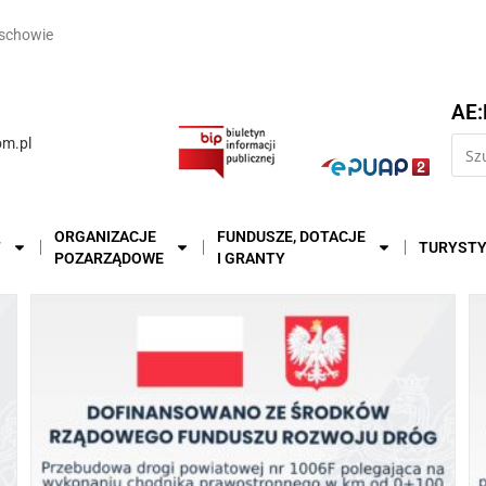
schowie
AE:
m.pl
ORGANIZACJE
FUNDUSZE, DOTACJE
T
TURYST
POZARZĄDOWE
I GRANTY