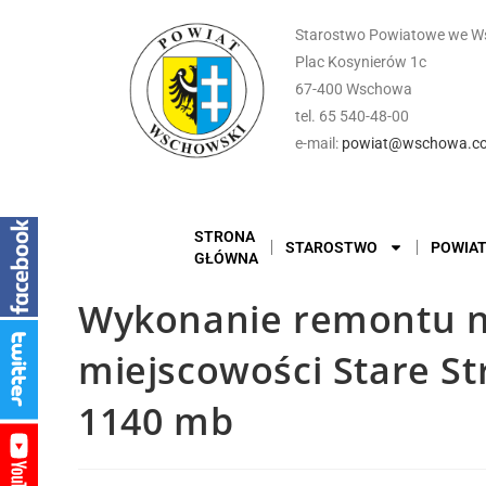
Starostwo Powiatowe we W
Plac Kosynierów 1c
67-400 Wschowa
tel. 65 540-48-00
e-mail:
powiat@wschowa.co
STRONA
STAROSTWO
POWIA
GŁÓWNA
Wykonanie remontu na
miejscowości Stare S
1140 mb