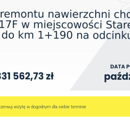
zerwuj wizytę w dogodnym dla siebie terminie