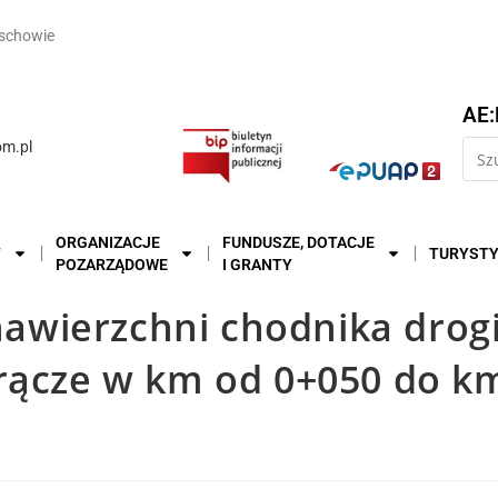
schowie
AE:
m.pl
ORGANIZACJE
FUNDUSZE, DOTACJE
T
TURYST
POZARZĄDOWE
I GRANTY
wierzchni chodnika drogi
trącze w km od 0+050 do k