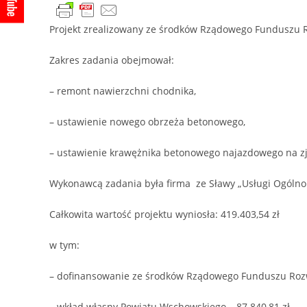
Projekt zrealizowany ze środków Rządowego Funduszu 
Zakres zadania obejmował:
– remont nawierzchni chodnika,
– ustawienie nowego obrzeża betonowego,
– ustawienie krawężnika betonowego najazdowego na zj
Wykonawcą zadania była firma ze Sławy „Usługi Ogóln
Całkowita wartość projektu wyniosła: 419.403,54 zł
w tym:
– dofinansowanie ze środków Rządowego Funduszu Rozw
– wkład własny Powiatu Wschowskiego – 87.840,81 zł