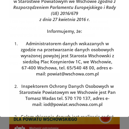
w Starostwie Powiatowym we Wschowie
zgodna z
Rozporządzeniem Parlamentu Europejskiego i Rady
(UE) 2016/679
z dnia 27 kwietnia 2016 r.
100 tysięcy złotych dla Komendy Powiatowej
Państwowej Straży Pożarnej we Wschowie na
Informujemy, że:
inwestycję w odnawialne źródła energii
Komenda Powiatowa Państwowej Straży Pożarnej we
Administratorem danych wskazanych w
zgodzie na przetwarzanie danych osobowych
Wschowie otrzymała 100 000 zł dofinansowania z
wyrażonej powyżej jest Starosta Wschowski z
Wojewódzkiego Funduszu Ochrony Środowiska i Gospodarki
siedzibą Plac Kosynierów 1C, we Wschowie,
Wodnej w Zielonej Górze. Środki zostały ...
67-400 Wschowa, tel. 65/540 48 00, adres e-
mail:
powiat@wschowa.com.pl
Inspektorem Ochrony Danych Osobowych w
Starostwie Powiatowym we Wschowie jest Pan
Tomasz Wadas tel. 570 170 137, adres e-
mail:
iod@powiat.wschowa.com.pl
Celem zbierania danych jest realizacja zadań
określonych w przepisach prawa.