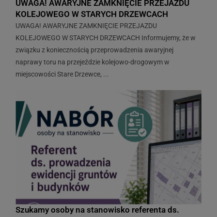
UWAGA! AWARYJNE ZAMKNIĘCIE PRZEJAZDU
Dane udostępnione przez Panią/Pana nie
KOLEJOWEGO W STARYCH DRZEWCACH
będą podlegały profilowaniu.
UWAGA! AWARYJNE ZAMKNIĘCIE PRZEJAZDU
Administrator danych nie ma zamiaru
KOLEJOWEGO W STARYCH DRZEWCACH Informujemy, że w
przekazywać danych osobowych do państwa
związku z koniecznością przeprowadzenia awaryjnej
trzeciego lub organizacji międzynarodowej.
naprawy toru na przejeździe kolejowo-drogowym w
miejscowości Stare Drzewce, ...
Dane osobowe będą przechowywane przez
okres zgodny z prawem o narodowym zasobie
archiwalnym i archiwum państwowym, licząc
od początku roku następującego po roku, w
którym została wyrażona zgoda na
przetwarzanie danych osobowych.
Szukamy osoby na stanowisko referenta ds.