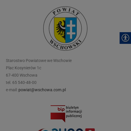
modal-check
Starostwo Powiatowe we Wschowie
Plac Kosynierów 1c
67-400 Wschowa
tel. 65 540-48-00
e-mail:
powiat@wschowa.com.pl