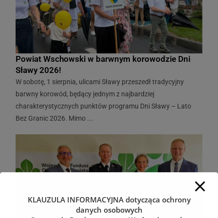
Powiat Wschowski w barwnym korowodzie Dni
Sławy 2026!
W sobotę, 1 sierpnia, ulicami Sławy przeszedł tradycyjny
barwny korowód, będący jednym z najbardziej
charakterystycznych punktów programu Dni Sławy – Lato
Bez Granic 2026. Mimo ...
KLAUZULA INFORMACYJNA
dotycząca ochrony
danych osobowych