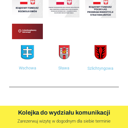
Wschowa
Sława
Szlichtyngowa
Kolejka do wydziału komunikacji
Zarezerwuj wizytę w dogodnym dla siebie terminie