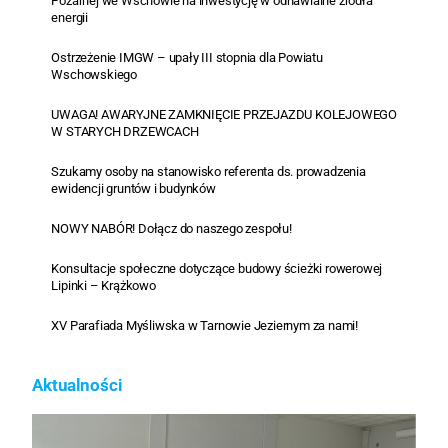
Pożarnej we Wschowie na inwestycję w odnawialne źródła
energii
Ostrzeżenie IMGW – upały III stopnia dla Powiatu
Wschowskiego
UWAGA! AWARYJNE ZAMKNIĘCIE PRZEJAZDU KOLEJOWEGO
W STARYCH DRZEWCACH
Szukamy osoby na stanowisko referenta ds. prowadzenia
ewidencji gruntów i budynków
NOWY NABÓR! Dołącz do naszego zespołu!
Konsultacje społeczne dotyczące budowy ścieżki rowerowej
Lipinki – Krążkowo
XV Parafiada Myśliwska w Tarnowie Jeziernym za nami!
Aktualności