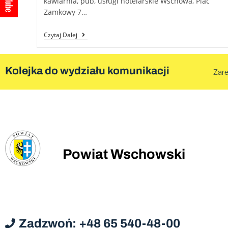
kawiarnia, pub, usługi hotelarskie Wschowa, Plac
Zamkowy 7…
Czytaj Dalej
Kolejka do wydziału komunikacji
Zare
Powiat Wschowski
Zadzwoń: +48 65 540-48-00