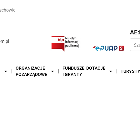
schowie
AE:
m.pl
ORGANIZACJE
FUNDUSZE, DOTACJE
T
TURYST
POZARZĄDOWE
I GRANTY