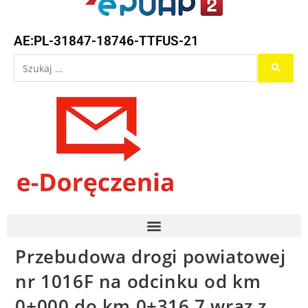
AE:PL-31847-18746-TTFUS-21
Przebudowa drogi powiatowej
nr 1016F na odcinku od km
0+000 do km 0+316,7 wraz z