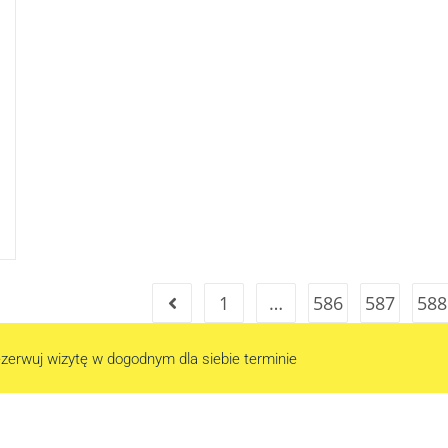
1
…
586
587
588
zerwuj wizytę w dogodnym dla siebie terminie