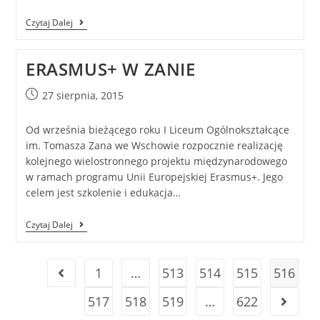
Czytaj Dalej
ERASMUS+ W ZANIE
27 sierpnia, 2015
Od września bieżącego roku I Liceum Ogólnokształcące
im. Tomasza Zana we Wschowie rozpocznie realizację
kolejnego wielostronnego projektu międzynarodowego
w ramach programu Unii Europejskiej Erasmus+. Jego
celem jest szkolenie i edukacja…
Czytaj Dalej
1
…
513
514
515
516
517
518
519
…
622