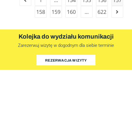
1
…
154
155
156
157
158
159
160
…
622
Kolejka do wydziału komunikacji
Zarezerwuj wizytę w dogodnym dla siebie terminie
REZERWACJA WIZYTY