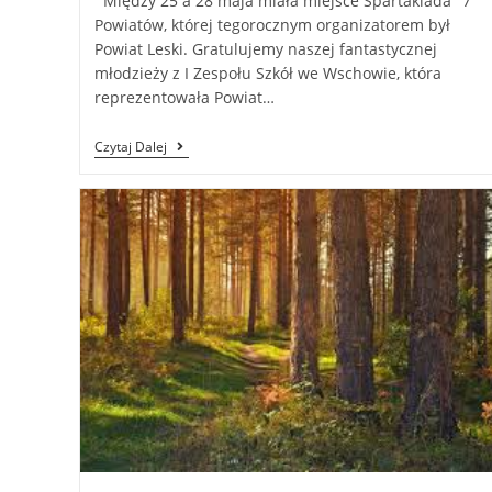
Między 25 a 28 maja miała miejsce Spartakiada "7"
Powiatów, której tegorocznym organizatorem był
Powiat Leski. Gratulujemy naszej fantastycznej
młodzieży z I Zespołu Szkół we Wschowie, która
reprezentowała Powiat…
Czytaj Dalej