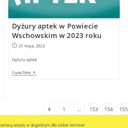
Dyżury aptek w Powiecie
Wschowskim w 2023 roku
e
31 maja, 2023
Dyżury aptek
Czytaj Dalej
1
…
153
154
155
zerwuj wizytę w dogodnym dla siebie terminie