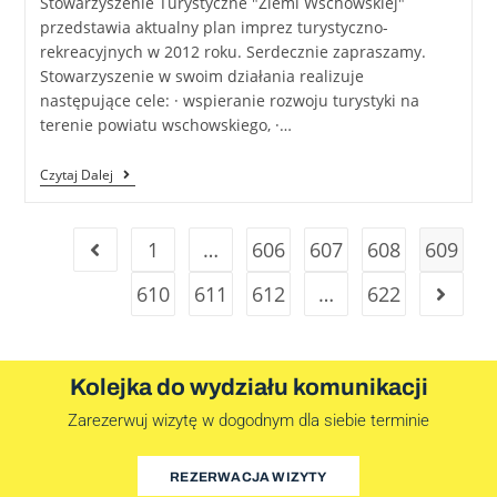
Stowarzyszenie Turystyczne "Ziemi Wschowskiej"
przedstawia aktualny plan imprez turystyczno-
rekreacyjnych w 2012 roku. Serdecznie zapraszamy.
Stowarzyszenie w swoim działania realizuje
następujące cele: · wspieranie rozwoju turystyki na
terenie powiatu wschowskiego, ·…
Czytaj Dalej
1
…
606
607
608
609
610
611
612
…
622
Kolejka do wydziału komunikacji
Zarezerwuj wizytę w dogodnym dla siebie terminie
REZERWACJA WIZYTY