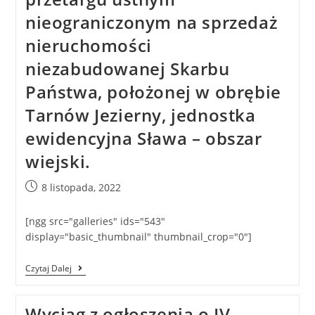
nieograniczonym na sprzedaż
nieruchomości
niezabudowanej Skarbu
Państwa, położonej w obrębie
Tarnów Jezierny, jednostka
ewidencyjna Sława – obszar
wiejski.
8 listopada, 2022
[ngg src="galleries" ids="543"
display="basic_thumbnail" thumbnail_crop="0"]
Czytaj Dalej
Wyciąg z ogłoszenia o IV