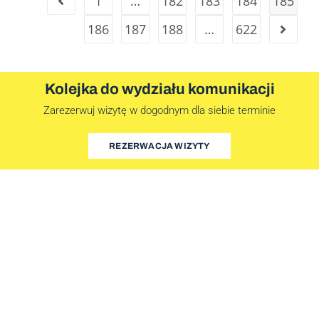
1
…
182
183
184
185
186
187
188
…
622
Kolejka do wydziału komunikacji
Zarezerwuj wizytę w dogodnym dla siebie terminie
REZERWACJA WIZYTY