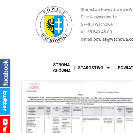
Starostwo Powiatowe we W
Plac Kosynierów 1c
67-400 Wschowa
tel. 65 540-48-00
e-mail:
powiat@wschowa.co
STRONA
STAROSTWO
POWIA
GŁÓWNA