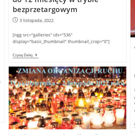
bezprzetargowym
3 listopada, 2022
[ngg src="galleries" ids="536"
display="basic_thumbnail" thumbnail_crop="0"]
Czytaj Dalej
s
,