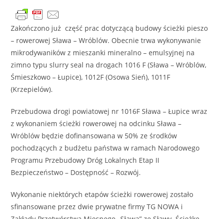
Zakończono już część prac dotyczącą budowy ścieżki pieszo
– rowerowej Sława – Wróblów. Obecnie trwa wykonywanie
mikrodywaników z mieszanki mineralno – emulsyjnej na
zimno typu slurry seal na drogach 1016 F (Sława – Wróblów,
Śmieszkowo – Łupice), 1012F (Osowa Sień), 1011F
(Krzepielów).
Przebudowa drogi powiatowej nr 1016F Sława – Łupice wraz
z wykonaniem ścieżki rowerowej na odcinku Sława –
Wróblów będzie dofinansowana w 50% ze środków
pochodzących z budżetu państwa w ramach Narodowego
Programu Przebudowy Dróg Lokalnych Etap II
Bezpieczeństwo – Dostępność – Rozwój.
Wykonanie niektórych etapów ścieżki rowerowej zostało
sfinansowane przez dwie prywatne firmy TG NOWA i
Zakłady Przetwórstwa Mięsnego „Sława” ze Sławy. Ścieżkę