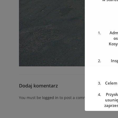
Admi
os
Kosy
Ins
Celem 
Dodaj komentarz
Przysł
You must be
logged in
to post a comment.
usunię
zaprzes