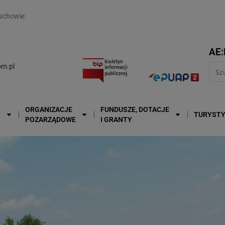
modal-check
schowie
AE:
m.pl
ORGANIZACJE
FUNDUSZE, DOTACJE
T
TURYST
POZARZĄDOWE
I GRANTY