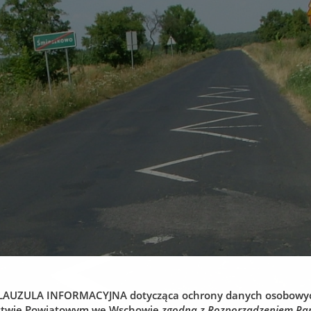
LAUZULA INFORMACYJNA
dotycząca ochrony danych osobowy
stwie Powiatowym we Wschowie
zgodna z Rozporządzeniem Pa