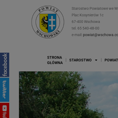
Starostwo Powiatowe we W
Plac Kosynierów 1c
67-400 Wschowa
tel. 65 540-48-00
e-mail:
powiat@wschowa.co
STRONA
STAROSTWO
POWIA
GŁÓWNA