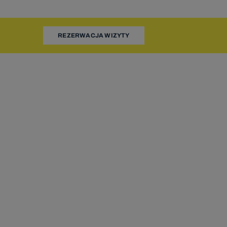
adzorczego
REZERWACJA WIZYTY
określonych
żliwe ich
pnieniu
ażnione z
waniu.
wych do
 narodowym
u roku
warzanie