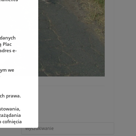
 danych
 Plac
adres e-
wym we
-
ach prawa.
stowania,
 zażądania
 cofnięcia