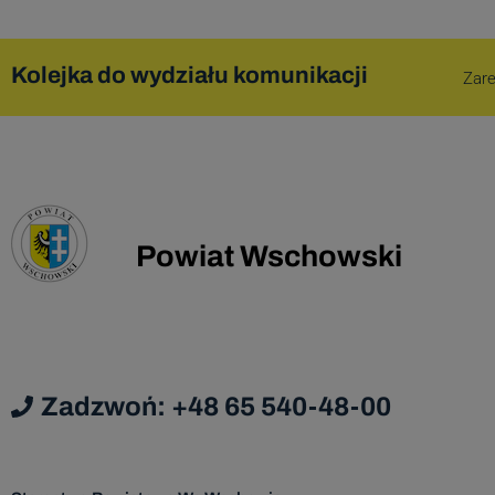
w dowo
Kolejka do wydziału komunikacji
Zare
Podanie
w prz
Dan
podmi
Powiat Wschowski
Da
Admi
Dane os
Zadzwoń: +48 65 540-48-00
za
nastę