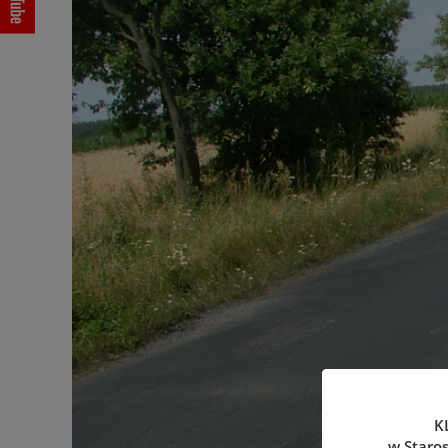
K
w Staro