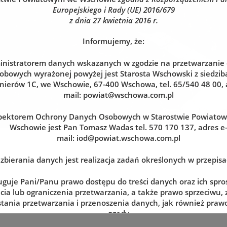
Europejskiego i Rady (UE) 2016/679
z dnia 27 kwietnia 2016 r.
Informujemy, że:
nistratorem danych wskazanych w zgodzie na przetwarzanie
obowych wyrażonej powyżej jest Starosta Wschowski z siedzibą
nierów 1C, we Wschowie, 67-400 Wschowa, tel. 65/540 48 00, 
mail:
powiat@wschowa.com.pl
pektorem Ochrony Danych Osobowych w Starostwie Powiato
Wschowie jest Pan Tomasz Wadas tel. 570 170 137, adres e
mail:
iod@powiat.wschowa.com.pl
zbierania danych jest realizacja zadań określonych w przepis
uguje Pani/Panu prawo dostępu do treści danych oraz ich spro
cia lub ograniczenia przetwarzania, a także prawo sprzeciwu,
tania przetwarzania i przenoszenia danych, jak również prawo
zgody