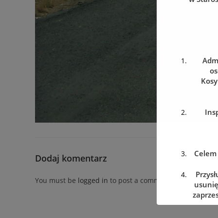
Admi
os
Kosy
Ins
Celem 
Dodaj komentarz
Przysł
You must be
logged in
to post a comment.
usunię
zaprzes