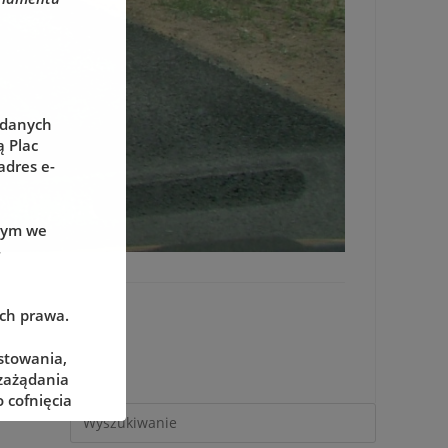
 danych
 Plac
adres e-
wym we
-
ach prawa.
stowania,
 zażądania
 cofnięcia