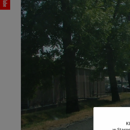
K
w Staro