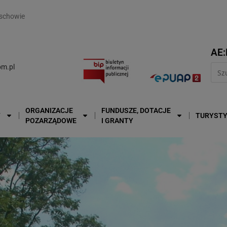
modal-check
schowie
AE:
m.pl
ORGANIZACJE
FUNDUSZE, DOTACJE
T
TURYST
POZARZĄDOWE
I GRANTY