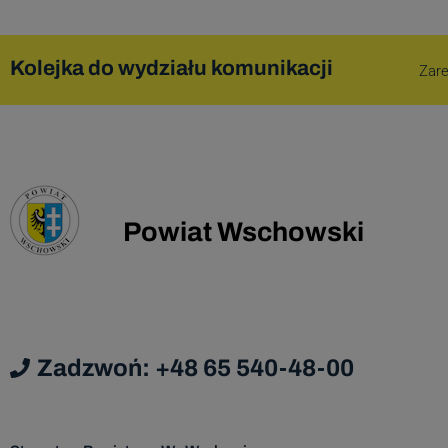
w dowo
Kolejka do wydziału komunikacji
Zare
Podanie
w prz
Dan
podmi
Powiat Wschowski
Da
Admi
Dane os
Zadzwoń: +48 65 540-48-00
za
nastę