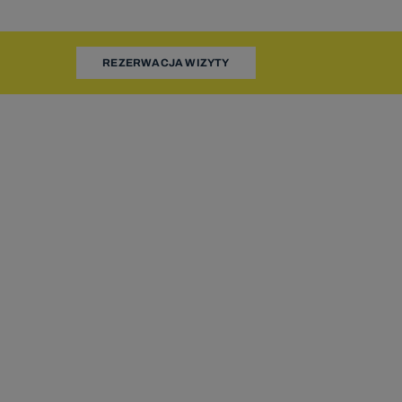
adzorczego
REZERWACJA WIZYTY
określonych
żliwe ich
pnieniu
ażnione z
waniu.
wych do
 narodowym
u roku
warzanie