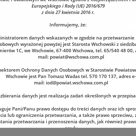
Europejskiego i Rady (UE) 2016/679
z dnia 27 kwietnia 2016 r.
Informujemy, że:
nistratorem danych wskazanych w zgodzie na przetwarzanie
obowych wyrażonej powyżej jest Starosta Wschowski z siedzibą
nierów 1C, we Wschowie, 67-400 Wschowa, tel. 65/540 48 00, 
mail:
powiat@wschowa.com.pl
pektorem Ochrony Danych Osobowych w Starostwie Powiato
Wschowie jest Pan Tomasz Wadas tel. 570 170 137, adres e
mail:
iod@powiat.wschowa.com.pl
zbierania danych jest realizacja zadań określonych w przepis
uguje Pani/Panu prawo dostępu do treści danych oraz ich spro
cia lub ograniczenia przetwarzania, a także prawo sprzeciwu,
tania przetwarzania i przenoszenia danych, jak również prawo
zgody