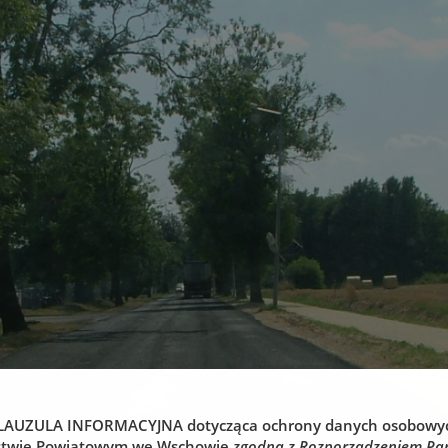
LAUZULA INFORMACYJNA
dotycząca ochrony danych osobowy
stwie Powiatowym we Wschowie
zgodna z Rozporządzeniem Pa