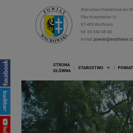
Starostwo Powiatowe we W
Plac Kosynierów 1c
67-400 Wschowa
tel. 65 540-48-00
e-mail:
powiat@wschowa.co
STRONA
STAROSTWO
POWIA
GŁÓWNA