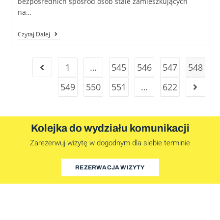
bezpośrednich spośród osób stale zamieszkujących
na…
Czytaj Dalej
1
…
545
546
547
548
549
550
551
…
622
Kolejka do wydziału komunikacji
Zarezerwuj wizytę w dogodnym dla siebie terminie
REZERWACJA WIZYTY