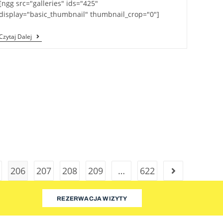
[ngg src="galleries" ids="425"
display="basic_thumbnail" thumbnail_crop="0"]
Czytaj Dalej
206
207
208
209
…
622
REZERWACJA WIZYTY