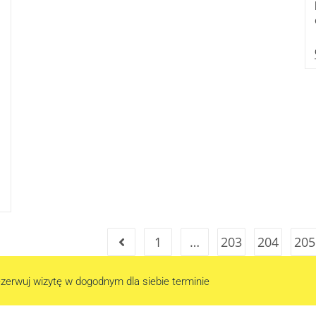
1
…
203
204
205
zerwuj wizytę w dogodnym dla siebie terminie