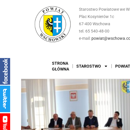
Starostwo Powiatowe we W
Plac Kosynierów 1c
67-400 Wschowa
tel. 65 540-48-00
e-mail:
powiat@wschowa.co
STRONA
STAROSTWO
POWIA
GŁÓWNA