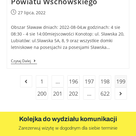
Powiatu Wschowskiego
27 lipca, 2022
Obszar Sławaw dniach: 2022-08-04,w godzinach: 4 sie
08:30 - 4 sie 14:00miejscowości Konotop: ul. Sławska 20,
Lubiatów: ul.Sławska 5A, 8, 9 oraz wszystkie domki
letniskowe na posesjachi za posesjami Sławska…
Czytaj Dalej
1
…
196
197
198
199
200
201
202
…
622
Kolejka do wydziału komunikacji
Zarezerwuj wizytę w dogodnym dla siebie terminie