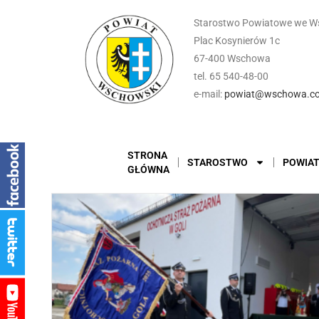
Starostwo Powiatowe we W
Plac Kosynierów 1c
67-400 Wschowa
tel. 65 540-48-00
e-mail:
powiat@wschowa.co
STRONA
STAROSTWO
POWIA
GŁÓWNA