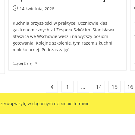
14 kwietnia, 2026
Kuchnia przyszłości w praktyce! Uczniowie klas
gastronomicznych z I Zespołu Szkół im. Stanisława
Staszica we Wschowie weszli na wyższy poziom
gotowania. Kolejne szkolenie, tym razem z kuchni
molekularnej. Podczas zajęć…
Czytaj Dalej
1
…
14
15
16
zerwuj wizytę w dogodnym dla siebie terminie