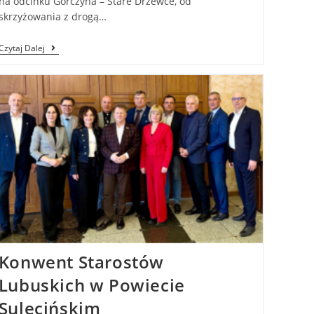
na odcinku Górczyna – Stare Drzewce, od
skrzyżowania z drogą…
Czytaj Dalej
Konwent Starostów
Lubuskich w Powiecie
Sulęcińskim