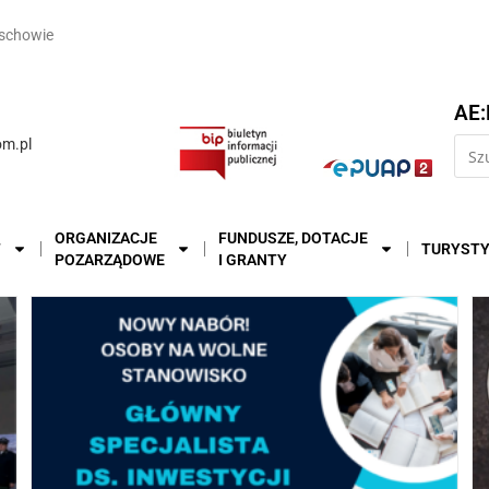
schowie
AE:
m.pl
ORGANIZACJE
FUNDUSZE, DOTACJE
T
TURYST
POZARZĄDOWE
I GRANTY