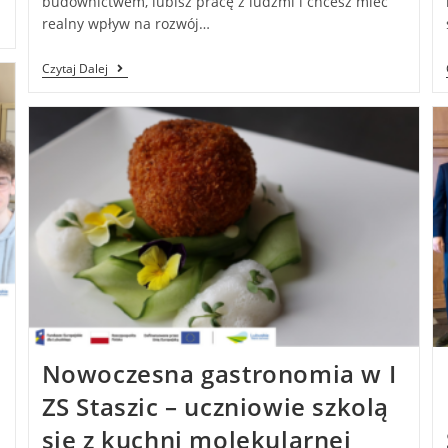
budownictwem, lubisz pracę z ludźmi i chcesz mieć
realny wpływ na rozwój…
Czytaj Dalej
Nowoczesna gastronomia w I
ZS Staszic – uczniowie szkolą
się z kuchni molekularnej