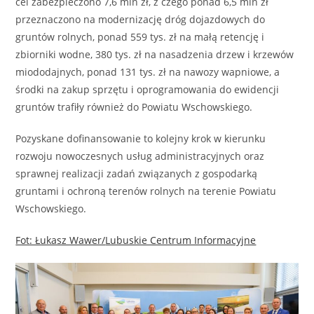
cel zabezpieczono 7,6 mln zł, z czego ponad 6,5 mln zł
przeznaczono na modernizację dróg dojazdowych do
gruntów rolnych, ponad 559 tys. zł na małą retencję i
zbiorniki wodne, 380 tys. zł na nasadzenia drzew i krzewów
miododajnych, ponad 131 tys. zł na nawozy wapniowe, a
środki na zakup sprzętu i oprogramowania do ewidencji
gruntów trafiły również do Powiatu Wschowskiego.
Pozyskane dofinansowanie to kolejny krok w kierunku
rozwoju nowoczesnych usług administracyjnych oraz
sprawnej realizacji zadań związanych z gospodarką
gruntami i ochroną terenów rolnych na terenie Powiatu
Wschowskiego.
Fot: Łukasz Wawer/
Lubuskie Centrum Informacyjne