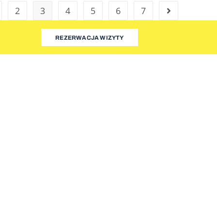
2
3
4
5
6
7
REZERWACJA WIZYTY