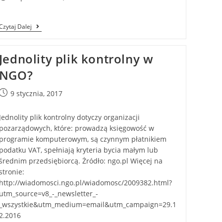
Czytaj Dalej
Jednolity plik kontrolny w
NGO?
9 stycznia, 2017
Jednolity plik kontrolny dotyczy organizacji
pozarządowych, które: prowadzą księgowość w
programie komputerowym, są czynnym płatnikiem
podatku VAT, spełniają kryteria bycia małym lub
średnim przedsiębiorcą. Żródło: ngo.pl Więcej na
stronie:
http://wiadomosci.ngo.pl/wiadomosc/2009382.html?
utm_source=v8_-_newsletter_-
_wszystkie&utm_medium=email&utm_campaign=29.1
2.2016