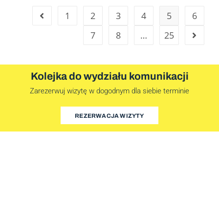
1
2
3
4
5
6
7
8
…
25
Kolejka do wydziału komunikacji
Zarezerwuj wizytę w dogodnym dla siebie terminie
REZERWACJA WIZYTY