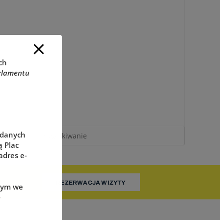
ch
rlamentu
 danych
 Plac
adres e-
REZERWACJA WIZYTY
wym we
-