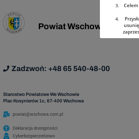
Celem 
Przysł
Powiat Wschowski
usunię
zaprzes
w dowo
Zadzwoń: +48 65 540-48-00
Podanie
w prz
Starostwo Powiatowe We Wschowie
Dan
Plac Kosynierów 1c, 67-400 Wschowa
podmi
powiat@wschowa.com.pl
Da
Deklaracja dostępności
Cyberbezpieczeństwo
Admi