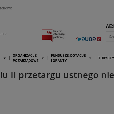
modal-check
schowie
AE:
m.pl
ORGANIZACJE
FUNDUSZE, DOTACJE
T
TURYST
POZARZĄDOWE
I GRANTY
iu II przetargu ustnego n