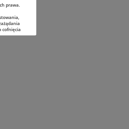
ach prawa.
stowania,
 zażądania
 cofnięcia
adzorczego
określonych
żliwe ich
pnieniu
ażnione z
waniu.
wych do