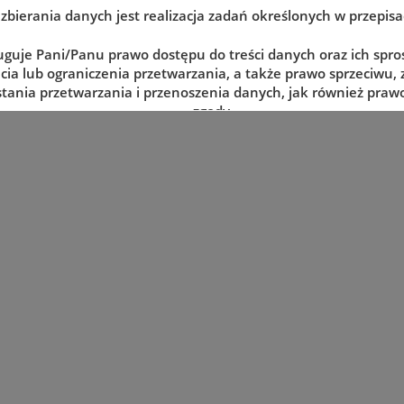
zbierania danych jest realizacja zadań określonych w przepis
uguje Pani/Panu prawo dostępu do treści danych oraz ich spro
cia lub ograniczenia przetwarzania, a także prawo sprzeciwu,
tania przetwarzania i przenoszenia danych, jak również prawo
zgody
lnym momencie oraz prawo do wniesienia skargi do organu n
tj. Prezesa Urzędu Ochrony Danych Osobowych.
 danych jest dobrowolne, lecz niezbędne do realizacji zadań 
episach prawa. W przypadku niepodania danych nie będzie mo
zrealizowanie.
e udostępnione przez Panią/Pana nie będą podlegały udostę
otom trzecim. Odbiorcami danych będą tylko instytucje upow
mocy prawa.
ne udostępnione przez Panią/Pana nie będą podlegały profilo
nistrator danych nie ma zamiaru przekazywać danych osobo