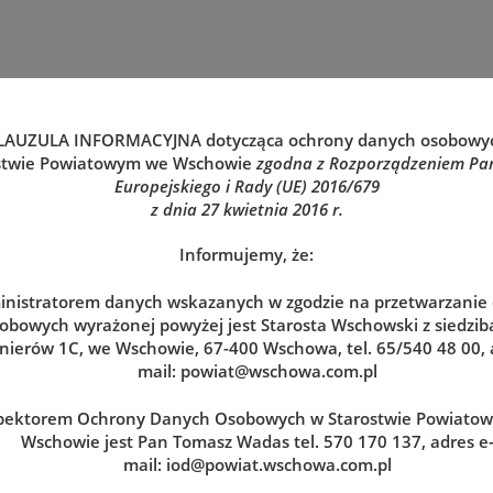
LAUZULA INFORMACYJNA
dotycząca ochrony danych osobowy
stwie Powiatowym we Wschowie
zgodna z Rozporządzeniem Pa
Europejskiego i Rady (UE) 2016/679
z dnia 27 kwietnia 2016 r.
Informujemy, że:
nistratorem danych wskazanych w zgodzie na przetwarzanie
obowych wyrażonej powyżej jest Starosta Wschowski z siedzibą
nierów 1C, we Wschowie, 67-400 Wschowa, tel. 65/540 48 00, 
mail:
powiat@wschowa.com.pl
zerwuj wizytę w dogodnym dla siebie terminie
pektorem Ochrony Danych Osobowych w Starostwie Powiato
Wschowie jest Pan Tomasz Wadas tel. 570 170 137, adres e
mail:
iod@powiat.wschowa.com.pl