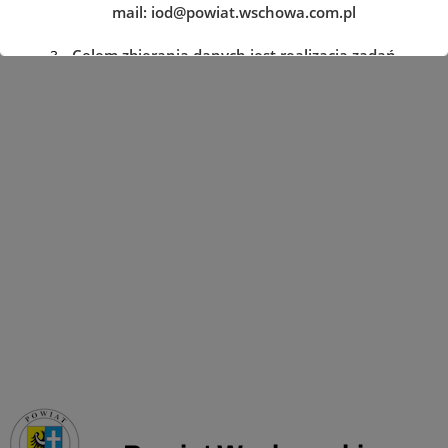
mail:
iod@powiat.wschowa.com.pl
Celem zbierania danych jest realizacja zadań
określonych w przepisach prawa.
Przysługuje Pani/Panu prawo dostępu do
treści danych oraz ich sprostowania, usunięcia
lub ograniczenia przetwarzania, a także prawo
sprzeciwu, zażądania zaprzestania
przetwarzania i przenoszenia danych, jak
również prawo cofnięcia zgody
w dowolnym momencie oraz prawo do
wniesienia skargi do organu nadzorczego tj.
Prezesa Urzędu Ochrony Danych Osobowych.
Podanie danych jest dobrowolne, lecz
niezbędne do realizacji zadań określonych w
przepisach prawa. W przypadku niepodania
danych nie będzie możliwe ich zrealizowanie.