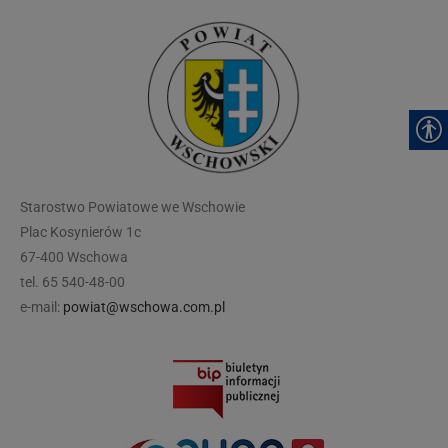
modal-check
Starostwo Powiatowe we Wschowie
Plac Kosynierów 1c
67-400 Wschowa
tel. 65 540-48-00
e-mail:
powiat@wschowa.com.pl