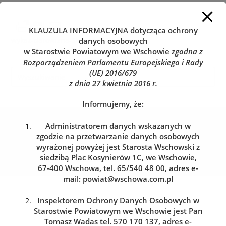
KLAUZULA INFORMACYJNA
dotycząca ochrony
wykaz-darowizna-Sławadz.213-3
danych osobowych
w Starostwie Powiatowym we Wschowie
zgodna z
Rozporządzeniem Parlamentu Europejskiego i Rady
(UE) 2016/679
z dnia 27 kwietnia 2016 r.
Informujemy, że:
Kolejka do wydziału komunikacji
Administratorem danych wskazanych w
Zarezerwuj wizytę w dogodnym dla siebie terminie
zgodzie na przetwarzanie danych osobowych
wyrażonej powyżej jest Starosta Wschowski z
siedzibą Plac Kosynierów 1C, we Wschowie,
REZERWACJA WIZYTY
67-400 Wschowa, tel. 65/540 48 00, adres e-
mail:
powiat@wschowa.com.pl
Inspektorem Ochrony Danych Osobowych w
Starostwie Powiatowym we Wschowie jest Pan
Tomasz Wadas tel. 570 170 137, adres e-