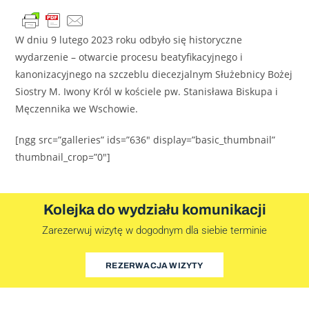
W dniu 9 lutego 2023 roku odbyło się historyczne
wydarzenie – otwarcie procesu beatyfikacyjnego i
kanonizacyjnego na szczeblu diecezjalnym Służebnicy Bożej
Siostry M. Iwony Król w kościele pw. Stanisława Biskupa i
Męczennika we Wschowie.
[ngg src=”galleries” ids=”636″ display=”basic_thumbnail”
thumbnail_crop=”0″]
Kolejka do wydziału komunikacji
Zarezerwuj wizytę w dogodnym dla siebie terminie
REZERWACJA WIZYTY