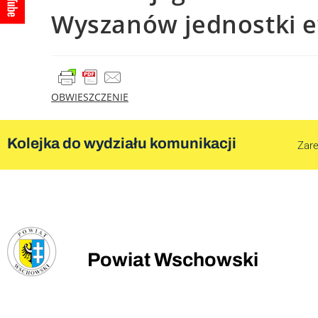
Wyszanów jednostki ew
OBWIESZCZENIE
Kolejka do wydziału komunikacji
Zare
Powiat Wschowski