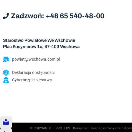
Zadzwoń: +48 65 540-48-00
Starostwo Powiatowe We Wschowie
Plac Kosynierów 1c, 67-400 Wschowa
powiat@wschowa.com.pl
Deklaracja dostępności
Cyberbezpieczeństwo
© COPYRIGHT – PROTEKST Komputer – hosting i strony internetowe