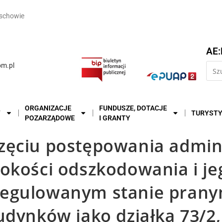
schowie
AE:
m.pl
ORGANIZACJE
FUNDUSZE, DOTACJE
T
TURYST
POZARZĄDOWE
I GRANTY
zęciu postępowania admin
okości odszkodowania i je
regulowanym stanie prany
udynków jako działka 73/2