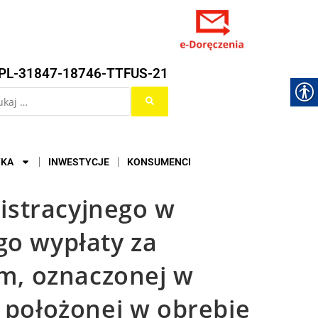
PL-31847-18746-TTFUS-21
YKA
INWESTYCJE
KONSUMENCI
istracyjnego w
go wypłaty za
m, oznaczonej w
, położonej w obrębie