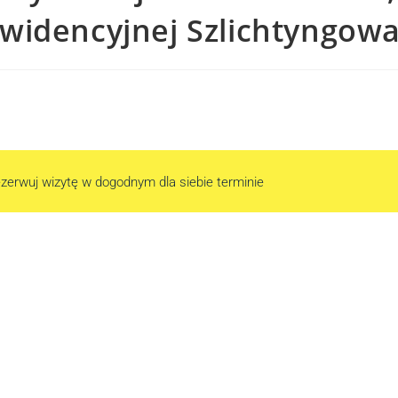
idencyjnej Szlichtyngowa 
zerwuj wizytę w dogodnym dla siebie terminie