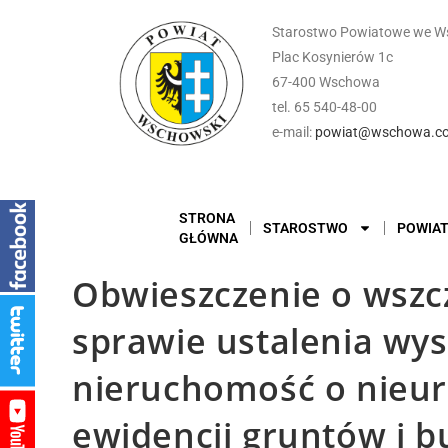
Starostwo Powiatowe we W
Plac Kosynierów 1c
67-400 Wschowa
tel. 65 540-48-00
e-mail:
powiat@wschowa.co
STRONA
STAROSTWO
POWIA
GŁÓWNA
Obwieszczenie o wszc
sprawie ustalenia wys
nieruchomość o nieu
ewidencji gruntów i b