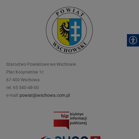
modal-check
Starostwo Powiatowe we Wschowie
Plac Kosynierów 1c
67-400 Wschowa
tel. 65 540-48-00
e-mail:
powiat@wschowa.com.pl