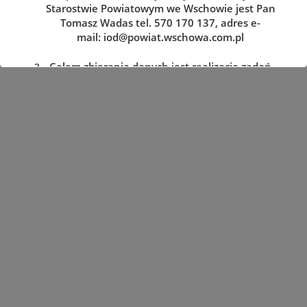
Starostwie Powiatowym we Wschowie jest Pan
Tomasz Wadas tel. 570 170 137, adres e-
mail:
iod@powiat.wschowa.com.pl
Celem zbierania danych jest realizacja zadań
określonych w przepisach prawa.
Przysługuje Pani/Panu prawo dostępu do
treści danych oraz ich sprostowania, usunięcia
lub ograniczenia przetwarzania, a także prawo
sprzeciwu, zażądania zaprzestania
przetwarzania i przenoszenia danych, jak
również prawo cofnięcia zgody
w dowolnym momencie oraz prawo do
wniesienia skargi do organu nadzorczego tj.
Prezesa Urzędu Ochrony Danych Osobowych.
Podanie danych jest dobrowolne, lecz
niezbędne do realizacji zadań określonych w
przepisach prawa. W przypadku niepodania