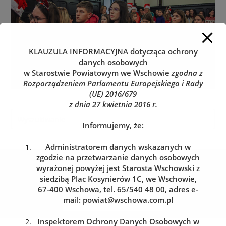
KLAUZULA INFORMACYJNA
dotycząca ochrony
danych osobowych
w Starostwie Powiatowym we Wschowie
zgodna z
Rozporządzeniem Parlamentu Europejskiego i Rady
(UE) 2016/679
z dnia 27 kwietnia 2016 r.
Informujemy, że:
Administratorem danych wskazanych w
zgodzie na przetwarzanie danych osobowych
Kolejka do wydziału komunikacji
wyrażonej powyżej jest Starosta Wschowski z
Zarezerwuj wizytę w dogodnym dla siebie terminie
siedzibą Plac Kosynierów 1C, we Wschowie,
67-400 Wschowa, tel. 65/540 48 00, adres e-
mail:
powiat@wschowa.com.pl
REZERWACJA WIZYTY
Inspektorem Ochrony Danych Osobowych w