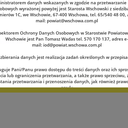
nistratorem danych wskazanych w zgodzie na przetwarzanie
obowych wyrażonej powyżej jest Starosta Wschowski z siedzibą
nierów 1C, we Wschowie, 67-400 Wschowa, tel. 65/540 48 00, 
mail:
powiat@wschowa.com.pl
pektorem Ochrony Danych Osobowych w Starostwie Powiato
Wschowie jest Pan Tomasz Wadas tel. 570 170 137, adres e
mail:
iod@powiat.wschowa.com.pl
zbierania danych jest realizacja zadań określonych w przepis
uguje Pani/Panu prawo dostępu do treści danych oraz ich spro
cia lub ograniczenia przetwarzania, a także prawo sprzeciwu,
tania przetwarzania i przenoszenia danych, jak również prawo
zerwuj wizytę w dogodnym dla siebie terminie
zgody
lnym momencie oraz prawo do wniesienia skargi do organu n
tj. Prezesa Urzędu Ochrony Danych Osobowych.
 danych jest dobrowolne, lecz niezbędne do realizacji zadań 
episach prawa. W przypadku niepodania danych nie będzie mo