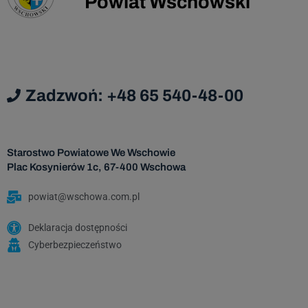
Powiat Wschowski
Dan
podmi
Da
Zadzwoń: +48 65 540-48-00
Admi
Starostwo Powiatowe We Wschowie
Dane os
Plac Kosynierów 1c, 67-400 Wschowa
za
nastę
powiat@wschowa.com.pl
Deklaracja dostępności
Cyberbezpieczeństwo