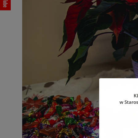
K
w Staro