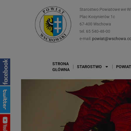
Starostwo Powiatowe we W
Plac Kosynierów 1c
67-400 Wschowa
tel. 65 540-48-00
e-mail:
powiat@wschowa.co
STRONA
STAROSTWO
POWIA
GŁÓWNA