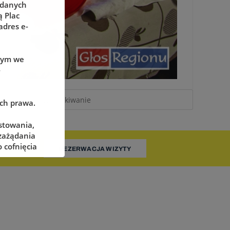
 danych
 Plac
adres e-
wym we
-
ach prawa.
stowania,
 zażądania
 cofnięcia
REZERWACJA WIZYTY
adzorczego
określonych
żliwe ich