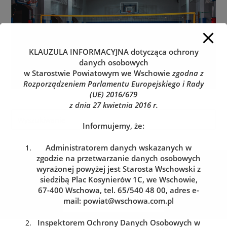
KLAUZULA INFORMACYJNA
dotycząca ochrony
danych osobowych
w Starostwie Powiatowym we Wschowie
zgodna z
Rozporządzeniem Parlamentu Europejskiego i Rady
(UE) 2016/679
z dnia 27 kwietnia 2016 r.
Informujemy, że:
Administratorem danych wskazanych w
zgodzie na przetwarzanie danych osobowych
Kolejka do wydziału komunikacji
wyrażonej powyżej jest Starosta Wschowski z
Zarezerwuj wizytę w dogodnym dla siebie terminie
siedzibą Plac Kosynierów 1C, we Wschowie,
67-400 Wschowa, tel. 65/540 48 00, adres e-
mail:
powiat@wschowa.com.pl
REZERWACJA WIZYTY
Inspektorem Ochrony Danych Osobowych w