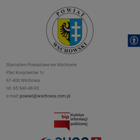
modal-check
Starostwo Powiatowe we Wschowie
Plac Kosynierów 1c
67-400 Wschowa
tel. 65 540-48-00
e-mail:
powiat@wschowa.com.pl