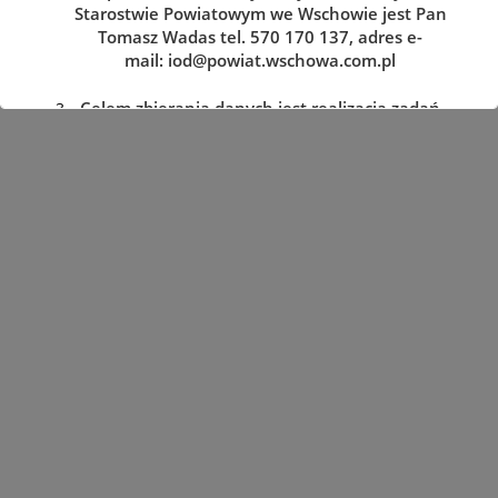
Starostwie Powiatowym we Wschowie jest Pan
Tomasz Wadas tel. 570 170 137, adres e-
mail:
iod@powiat.wschowa.com.pl
Celem zbierania danych jest realizacja zadań
określonych w przepisach prawa.
Przysługuje Pani/Panu prawo dostępu do
treści danych oraz ich sprostowania, usunięcia
lub ograniczenia przetwarzania, a także prawo
sprzeciwu, zażądania zaprzestania
przetwarzania i przenoszenia danych, jak
również prawo cofnięcia zgody
w dowolnym momencie oraz prawo do
wniesienia skargi do organu nadzorczego tj.
Prezesa Urzędu Ochrony Danych Osobowych.
Podanie danych jest dobrowolne, lecz
niezbędne do realizacji zadań określonych w
przepisach prawa. W przypadku niepodania