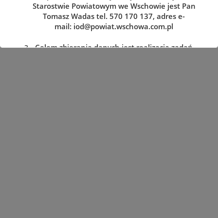
Starostwie Powiatowym we Wschowie jest Pan
Tomasz Wadas tel. 570 170 137, adres e-
mail:
iod@powiat.wschowa.com.pl
Celem zbierania danych jest realizacja zadań
określonych w przepisach prawa.
Przysługuje Pani/Panu prawo dostępu do
treści danych oraz ich sprostowania, usunięcia
lub ograniczenia przetwarzania, a także prawo
sprzeciwu, zażądania zaprzestania
przetwarzania i przenoszenia danych, jak
również prawo cofnięcia zgody
w dowolnym momencie oraz prawo do
wniesienia skargi do organu nadzorczego tj.
Prezesa Urzędu Ochrony Danych Osobowych.
Podanie danych jest dobrowolne, lecz
niezbędne do realizacji zadań określonych w
przepisach prawa. W przypadku niepodania