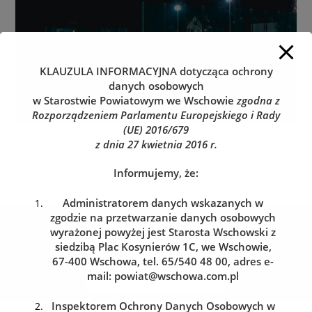
KLAUZULA INFORMACYJNA
dotycząca ochrony
danych osobowych
w Starostwie Powiatowym we Wschowie
zgodna z
Rozporządzeniem Parlamentu Europejskiego i Rady
(UE) 2016/679
z dnia 27 kwietnia 2016 r.
Informujemy, że:
Administratorem danych wskazanych w
zgodzie na przetwarzanie danych osobowych
Kolejka do wydziału komunikacji
wyrażonej powyżej jest Starosta Wschowski z
Zarezerwuj wizytę w dogodnym dla siebie terminie
siedzibą Plac Kosynierów 1C, we Wschowie,
67-400 Wschowa, tel. 65/540 48 00, adres e-
mail:
powiat@wschowa.com.pl
REZERWACJA WIZYTY
Inspektorem Ochrony Danych Osobowych w