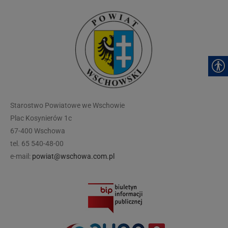
modal-check
Starostwo Powiatowe we Wschowie
Plac Kosynierów 1c
67-400 Wschowa
tel. 65 540-48-00
e-mail:
powiat@wschowa.com.pl