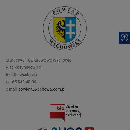
modal-check
Starostwo Powiatowe we Wschowie
Plac Kosynierów 1c
67-400 Wschowa
tel. 65 540-48-00
e-mail:
powiat@wschowa.com.pl