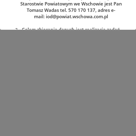
Starostwie Powiatowym we Wschowie jest Pan
Tomasz Wadas tel. 570 170 137, adres e-
mail:
iod@powiat.wschowa.com.pl
Celem zbierania danych jest realizacja zadań
określonych w przepisach prawa.
Przysługuje Pani/Panu prawo dostępu do
treści danych oraz ich sprostowania, usunięcia
lub ograniczenia przetwarzania, a także prawo
sprzeciwu, zażądania zaprzestania
przetwarzania i przenoszenia danych, jak
również prawo cofnięcia zgody
w dowolnym momencie oraz prawo do
wniesienia skargi do organu nadzorczego tj.
Prezesa Urzędu Ochrony Danych Osobowych.
Podanie danych jest dobrowolne, lecz
niezbędne do realizacji zadań określonych w
przepisach prawa. W przypadku niepodania