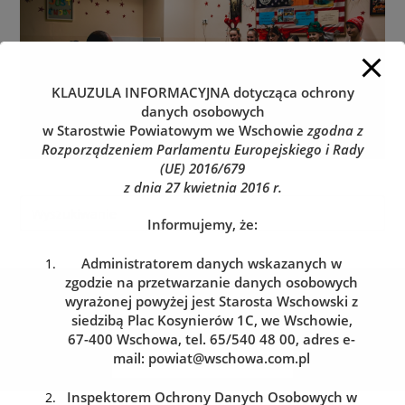
KLAUZULA INFORMACYJNA
dotycząca ochrony
danych osobowych
w Starostwie Powiatowym we Wschowie
zgodna z
Rozporządzeniem Parlamentu Europejskiego i Rady
(UE) 2016/679
z dnia 27 kwietnia 2016 r.
Informujemy, że:
Administratorem danych wskazanych w
zgodzie na przetwarzanie danych osobowych
Kolejka do wydziału komunikacji
wyrażonej powyżej jest Starosta Wschowski z
Zarezerwuj wizytę w dogodnym dla siebie terminie
siedzibą Plac Kosynierów 1C, we Wschowie,
67-400 Wschowa, tel. 65/540 48 00, adres e-
mail:
powiat@wschowa.com.pl
REZERWACJA WIZYTY
Inspektorem Ochrony Danych Osobowych w