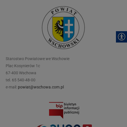
modal-check
Starostwo Powiatowe we Wschowie
Plac Kosynierów 1c
67-400 Wschowa
tel. 65 540-48-00
e-mail:
powiat@wschowa.com.pl