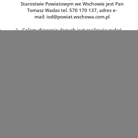
Starostwie Powiatowym we Wschowie jest Pan
Tomasz Wadas tel. 570 170 137, adres e-
mail:
iod@powiat.wschowa.com.pl
Celem zbierania danych jest realizacja zadań
określonych w przepisach prawa.
Przysługuje Pani/Panu prawo dostępu do
treści danych oraz ich sprostowania, usunięcia
lub ograniczenia przetwarzania, a także prawo
sprzeciwu, zażądania zaprzestania
przetwarzania i przenoszenia danych, jak
również prawo cofnięcia zgody
w dowolnym momencie oraz prawo do
wniesienia skargi do organu nadzorczego tj.
Prezesa Urzędu Ochrony Danych Osobowych.
Podanie danych jest dobrowolne, lecz
niezbędne do realizacji zadań określonych w
przepisach prawa. W przypadku niepodania