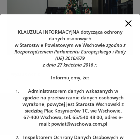
KLAUZULA INFORMACYJNA
dotycząca ochrony
danych osobowych
w Starostwie Powiatowym we Wschowie
zgodna z
Rozporządzeniem Parlamentu Europejskiego i Rady
(UE) 2016/679
z dnia 27 kwietnia 2016 r.
Informujemy, że:
Administratorem danych wskazanych w
zgodzie na przetwarzanie danych osobowych
Kolejka do wydziału komunikacji
wyrażonej powyżej jest Starosta Wschowski z
Zarezerwuj wizytę w dogodnym dla siebie terminie
siedzibą Plac Kosynierów 1C, we Wschowie,
67-400 Wschowa, tel. 65/540 48 00, adres e-
mail:
powiat@wschowa.com.pl
REZERWACJA WIZYTY
Inspektorem Ochrony Danych Osobowych w