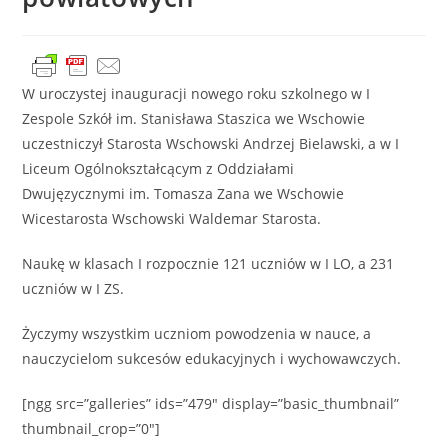
W uroczystej inauguracji nowego roku szkolnego w I
Zespole Szkół im. Stanisława Staszica we Wschowie
uczestniczył Starosta Wschowski Andrzej Bielawski, a w I
Liceum Ogólnokształcącym z Oddziałami
Dwujęzycznymi im. Tomasza Zana we Wschowie
Wicestarosta Wschowski Waldemar Starosta.
Naukę w klasach I rozpocznie 121 uczniów w I LO, a 231
uczniów w I ZS.
Życzymy wszystkim uczniom powodzenia w nauce, a
nauczycielom sukcesów edukacyjnych i wychowawczych.
[ngg src=”galleries” ids=”479″ display=”basic_thumbnail”
thumbnail_crop=”0″]