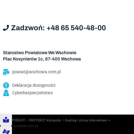
Zadzwoń: +48 65 540-48-00
Starostwo Powiatowe We Wschowie
Plac Kosynierów 1c, 67-400 Wschowa
powiat@wschowa.com.pl
Deklaracja dostępności
Cyberbezpieczeństwo
© COPYRIGHT – PROTEKST Komputer – hosting i strony internetowe ->
https://protekst.com.pl