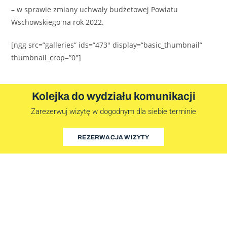
– w sprawie zmiany uchwały budżetowej Powiatu
Wschowskiego na rok 2022.
[ngg src=”galleries” ids=”473″ display=”basic_thumbnail”
thumbnail_crop=”0″]
Kolejka do wydziału komunikacji
Zarezerwuj wizytę w dogodnym dla siebie terminie
REZERWACJA WIZYTY