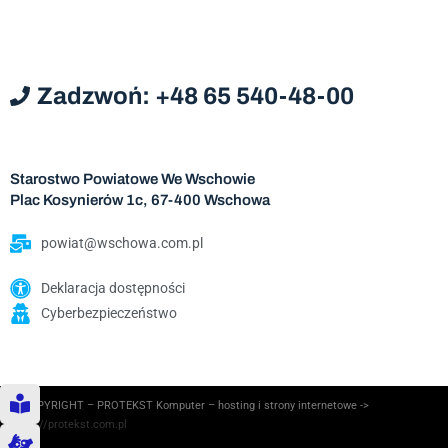
Zadzwoń: +48 65 540-48-00
Starostwo Powiatowe We Wschowie
Plac Kosynierów 1c, 67-400 Wschowa
powiat@wschowa.com.pl
Deklaracja dostępności
Cyberbezpieczeństwo
© COPYRIGHT – PROTEKST Komputer – hosting i strony internetowe ->
https://protekst.com.pl