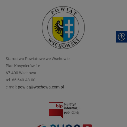
modal-check
Starostwo Powiatowe we Wschowie
Plac Kosynierów 1c
67-400 Wschowa
tel. 65 540-48-00
e-mail:
powiat@wschowa.com.pl