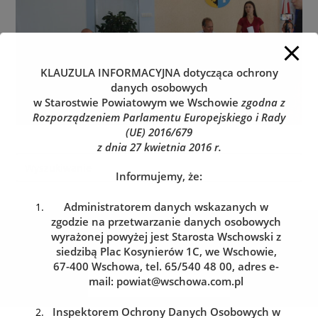
KLAUZULA INFORMACYJNA
dotycząca ochrony
danych osobowych
w Starostwie Powiatowym we Wschowie
zgodna z
Rozporządzeniem Parlamentu Europejskiego i Rady
(UE) 2016/679
z dnia 27 kwietnia 2016 r.
Informujemy, że:
Administratorem danych wskazanych w
zgodzie na przetwarzanie danych osobowych
Kolejka do wydziału komunikacji
wyrażonej powyżej jest Starosta Wschowski z
Zarezerwuj wizytę w dogodnym dla siebie terminie
siedzibą Plac Kosynierów 1C, we Wschowie,
67-400 Wschowa, tel. 65/540 48 00, adres e-
mail:
powiat@wschowa.com.pl
REZERWACJA WIZYTY
Inspektorem Ochrony Danych Osobowych w