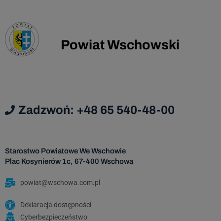
danych nie będzie możliwe ich zrealizowanie.
Dane udostępnione przez Panią/Pana nie
będą podlegały udostępnieniu podmiotom
Powiat Wschowski
trzecim. Odbiorcami danych będą tylko
instytucje upoważnione z mocy prawa.
Dane udostępnione przez Panią/Pana nie
będą podlegały profilowaniu.
Administrator danych nie ma zamiaru
Zadzwoń: +48 65 540-48-00
przekazywać danych osobowych do państwa
trzeciego lub organizacji międzynarodowej.
Dane osobowe będą przechowywane przez
Starostwo Powiatowe We Wschowie
okres zgodny z prawem o narodowym zasobie
Plac Kosynierów 1c, 67-400 Wschowa
archiwalnym i archiwum państwowym, licząc
od początku roku następującego po roku, w
powiat@wschowa.com.pl
którym została wyrażona zgoda na
przetwarzanie danych osobowych.
Deklaracja dostępności
Cyberbezpieczeństwo