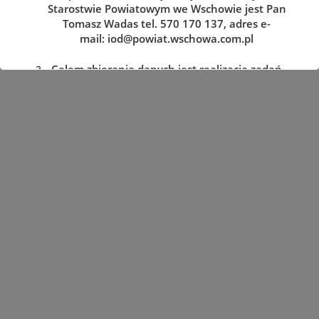
Starostwie Powiatowym we Wschowie jest Pan
Tomasz Wadas tel. 570 170 137, adres e-
mail:
iod@powiat.wschowa.com.pl
Celem zbierania danych jest realizacja zadań
określonych w przepisach prawa.
Przysługuje Pani/Panu prawo dostępu do
treści danych oraz ich sprostowania, usunięcia
lub ograniczenia przetwarzania, a także prawo
sprzeciwu, zażądania zaprzestania
przetwarzania i przenoszenia danych, jak
również prawo cofnięcia zgody
w dowolnym momencie oraz prawo do
wniesienia skargi do organu nadzorczego tj.
Prezesa Urzędu Ochrony Danych Osobowych.
Podanie danych jest dobrowolne, lecz
niezbędne do realizacji zadań określonych w
przepisach prawa. W przypadku niepodania