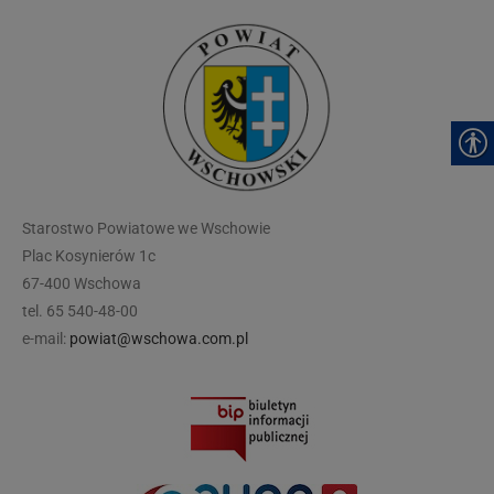
modal-check
Starostwo Powiatowe we Wschowie
Plac Kosynierów 1c
67-400 Wschowa
tel. 65 540-48-00
e-mail:
powiat@wschowa.com.pl