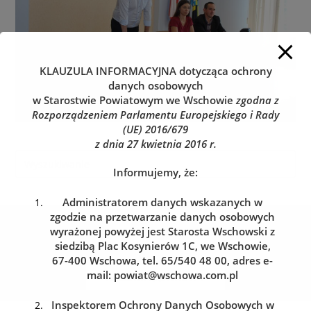
KLAUZULA INFORMACYJNA
dotycząca ochrony
danych osobowych
w Starostwie Powiatowym we Wschowie
zgodna z
Rozporządzeniem Parlamentu Europejskiego i Rady
(UE) 2016/679
z dnia 27 kwietnia 2016 r.
Informujemy, że:
Administratorem danych wskazanych w
zgodzie na przetwarzanie danych osobowych
Kolejka do wydziału komunikacji
wyrażonej powyżej jest Starosta Wschowski z
Zarezerwuj wizytę w dogodnym dla siebie terminie
siedzibą Plac Kosynierów 1C, we Wschowie,
67-400 Wschowa, tel. 65/540 48 00, adres e-
mail:
powiat@wschowa.com.pl
REZERWACJA WIZYTY
Inspektorem Ochrony Danych Osobowych w