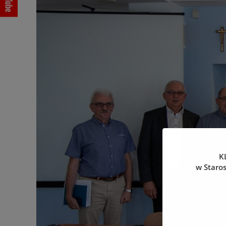
K
w Staro