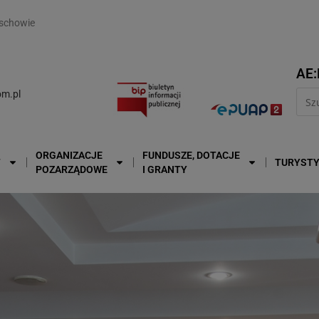
modal-check
schowie
AE:
m.pl
ORGANIZACJE
FUNDUSZE, DOTACJE
T
TURYST
POZARZĄDOWE
I GRANTY