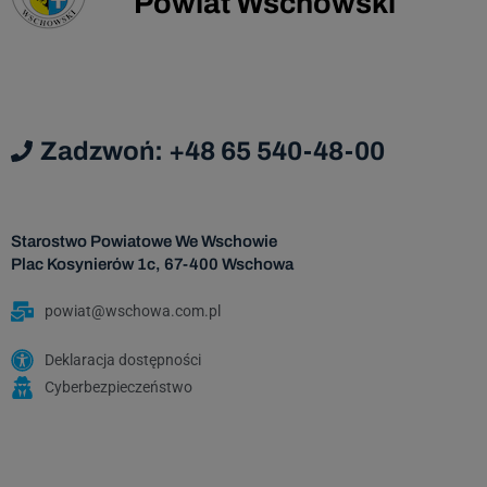
Powiat Wschowski
Dan
podmi
Da
Zadzwoń: +48 65 540-48-00
Admi
Starostwo Powiatowe We Wschowie
Dane os
Plac Kosynierów 1c, 67-400 Wschowa
za
nastę
powiat@wschowa.com.pl
Deklaracja dostępności
Cyberbezpieczeństwo