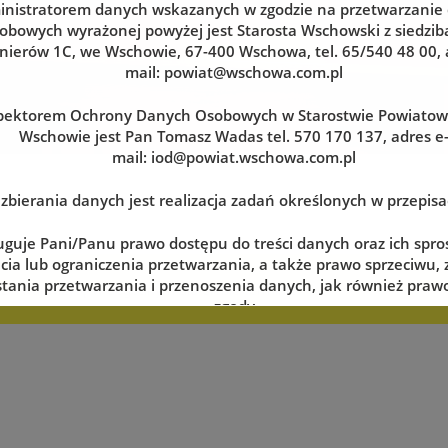
nistratorem danych wskazanych w zgodzie na przetwarzanie
obowych wyrażonej powyżej jest Starosta Wschowski z siedzibą
nierów 1C, we Wschowie, 67-400 Wschowa, tel. 65/540 48 00, 
mail:
powiat@wschowa.com.pl
pektorem Ochrony Danych Osobowych w Starostwie Powiato
Wschowie jest Pan Tomasz Wadas tel. 570 170 137, adres e
mail:
iod@powiat.wschowa.com.pl
zbierania danych jest realizacja zadań określonych w przepis
uguje Pani/Panu prawo dostępu do treści danych oraz ich spro
cia lub ograniczenia przetwarzania, a także prawo sprzeciwu,
tania przetwarzania i przenoszenia danych, jak również prawo
zerwuj wizytę w dogodnym dla siebie terminie
zgody
lnym momencie oraz prawo do wniesienia skargi do organu n
tj. Prezesa Urzędu Ochrony Danych Osobowych.
 danych jest dobrowolne, lecz niezbędne do realizacji zadań 
episach prawa. W przypadku niepodania danych nie będzie mo