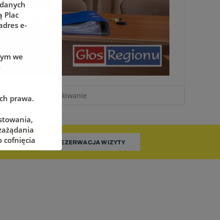
 danych
 Plac
adres e-
wym we
-
ach prawa.
stowania,
 zażądania
 cofnięcia
REZERWACJA WIZYTY
adzorczego
określonych
żliwe ich