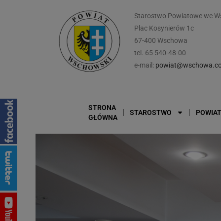
Starostwo Powiatowe we W
Plac Kosynierów 1c
67-400 Wschowa
tel. 65 540-48-00
e-mail:
powiat@wschowa.co
STRONA
STAROSTWO
POWIA
GŁÓWNA