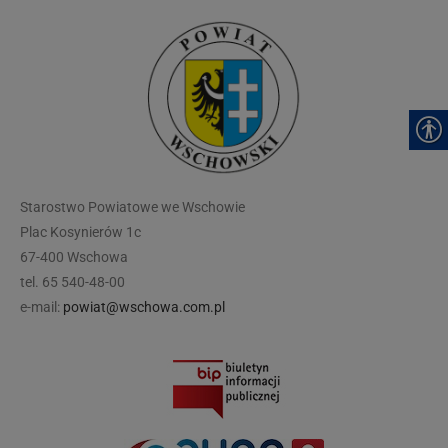
modal-check
Starostwo Powiatowe we Wschowie
Plac Kosynierów 1c
67-400 Wschowa
tel. 65 540-48-00
e-mail:
powiat@wschowa.com.pl