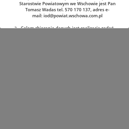
Starostwie Powiatowym we Wschowie jest Pan
Tomasz Wadas tel. 570 170 137, adres e-
mail:
iod@powiat.wschowa.com.pl
Celem zbierania danych jest realizacja zadań
określonych w przepisach prawa.
Przysługuje Pani/Panu prawo dostępu do
treści danych oraz ich sprostowania, usunięcia
lub ograniczenia przetwarzania, a także prawo
sprzeciwu, zażądania zaprzestania
przetwarzania i przenoszenia danych, jak
również prawo cofnięcia zgody
w dowolnym momencie oraz prawo do
wniesienia skargi do organu nadzorczego tj.
Prezesa Urzędu Ochrony Danych Osobowych.
Podanie danych jest dobrowolne, lecz
niezbędne do realizacji zadań określonych w
przepisach prawa. W przypadku niepodania