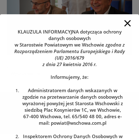
KLAUZULA INFORMACYJNA
dotycząca ochrony
danych osobowych
w Starostwie Powiatowym we Wschowie
zgodna z
Rozporządzeniem Parlamentu Europejskiego i Rady
(UE) 2016/679
z dnia 27 kwietnia 2016 r.
Informujemy, że:
Administratorem danych wskazanych w
zgodzie na przetwarzanie danych osobowych
Kolejka do wydziału komunikacji
wyrażonej powyżej jest Starosta Wschowski z
Zarezerwuj wizytę w dogodnym dla siebie terminie
siedzibą Plac Kosynierów 1C, we Wschowie,
67-400 Wschowa, tel. 65/540 48 00, adres e-
mail:
powiat@wschowa.com.pl
REZERWACJA WIZYTY
Inspektorem Ochrony Danych Osobowych w