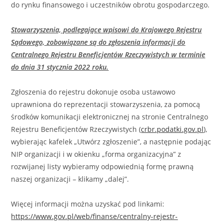
do rynku finansowego i uczestników obrotu gospodarczego.
Stowarzyszenia, podlegające wpisowi do Krajowego Rejestru
Sądowego, zobowiązane są do zgłoszenia informacji do
Centralnego Rejestru Beneficjentów Rzeczywistych w terminie
do dnia 31 stycznia 2022 roku.
Zgłoszenia do rejestru dokonuje osoba ustawowo
uprawniona do reprezentacji stowarzyszenia, za pomocą
środków komunikacji elektronicznej na stronie Centralnego
Rejestru Beneficjentów Rzeczywistych (
crbr.podatki.gov.pl
),
wybierając kafelek „Utwórz zgłoszenie”, a następnie podając
NIP organizacji i w okienku „forma organizacyjna” z
rozwijanej listy wybieramy odpowiednią formę prawną
naszej organizacji – klikamy „dalej”.
Więcej informacji można uzyskać pod linkami:
https://www.gov.pl/web/finanse/centralny-rejestr-