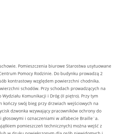
Wschowie. Pomieszczenia biurowe Starostwa usytuowane
owe Centrum Pomocy Rodzinie. Do budynku prowadzą 2
osób kontrastowy względem powierzchni chodnika.
owierzchni schodów. Przy schodach prowadzących na
działu Komunikacji i Dróg (II piętro). Przy tym
n kończy swój bieg przy drzwiach wejściowych na
zycisk dzwonka wzywający pracowników ochrony do
głosowymi i oznaczeniami w alfabecie Braille`a.
yjątkiem pomieszczeń technicznych) można wejść z
 lub w druku powiększonym dla osób niewidomych i