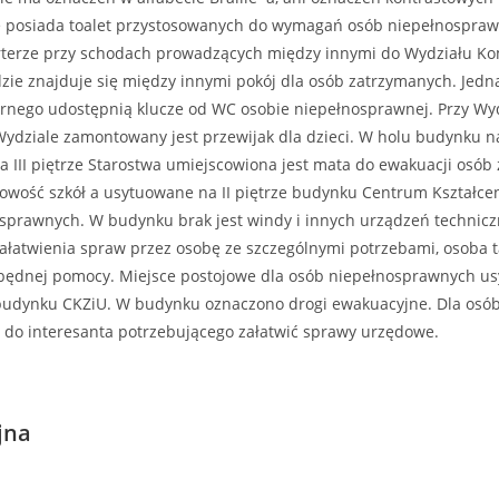
e posiada toalet przystosowanych do wymagań osób niepełnospraw
terze przy schodach prowadzących między innymi do Wydziału Komun
ie znajduje się między innymi pokój dla osób zatrzymanych. Jednak
arnego udostępnią klucze od WC osobie niepełnosprawnej. Przy Wyd
 Wydziale zamontowany jest przewijak dla dzieci. W holu budynku na
 III piętrze Starostwa umiejscowiona jest mata do ewakuacji osób
sięgowość szkół a usytuowane na II piętrze budynku Centrum Kszta
nosprawnych. W budynku brak jest windy i innych urządzeń techni
załatwienia spraw przez osobę ze szczególnymi potrzebami, osoba 
ezbędnej pomocy. Miejsce postojowe dla osób niepełnosprawnych us
 budynku CKZiU. W budynku oznaczono drogi ewakuacyjne. Dla osób
 do interesanta potrzebującego załatwić sprawy urzędowe.
jna