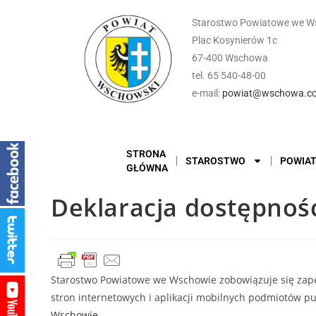
Starostwo Powiatowe we W
Plac Kosynierów 1c
67-400 Wschowa
tel. 65 540-48-00
e-mail:
powiat@wschowa.co
STRONA
STAROSTWO
POWIA
GŁÓWNA
Deklaracja dostępnoś
Starostwo Powiatowe we Wschowie
zobowiązuje się zape
stron internetowych i aplikacji mobilnych podmiotów p
Wschowie
.