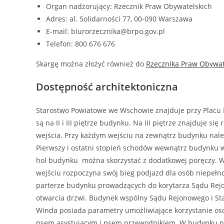
Organ nadzorujący: Rzecznik Praw Obywatelskich
Adres: al. Solidarności 77, 00-090 Warszawa
E-mail: biurorzecznika@brpo.gov.pl
Telefon: 800 676 676
Skargę można złożyć również do
Rzecznika Praw Obywat
Dostępność architektoniczna
Starostwo Powiatowe we Wschowie znajduje przy Placu
są na II i III piętrze budynku. Na III piętrze znajduj
wejścia. Przy każdym wejściu na zewnątrz budynku nal
Pierwszy i ostatni stopień schodów wewnątrz budynku
hol budynku można skorzystać z dodatkowej poręczy. We
wejściu rozpoczyna swój bieg podjazd dla osób niepełn
parterze budynku prowadzących do korytarza Sądu Rej
otwarcia drzwi. Budynek wspólny Sądu Rejonowego i St
Winda posiada parametry umożliwiające korzystanie os
psem asystującym i psem przewodnikiem. W budynku nie