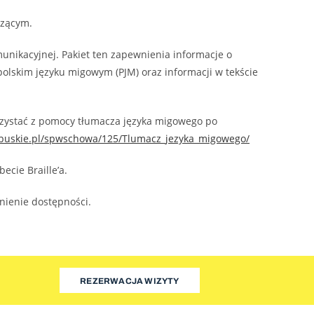
szącym.
nikacyjnej. Pakiet ten zapewnienia informacje o
polskim języku migowym (PJM) oraz informacji w tekście
rzystać z pomocy tłumacza języka migowego po
lubuskie.pl/spwschowa/125/Tlumacz_jezyka_migowego/
cie Braille’a.
nienie dostępności.
REZERWACJA WIZYTY