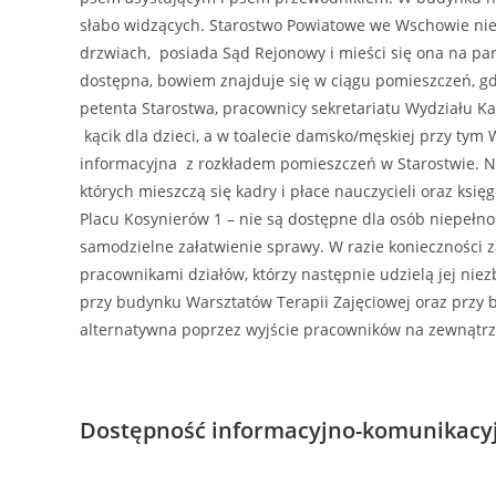
słabo widzących. Starostwo Powiatowe we Wschowie ni
drzwiach, posiada Sąd Rejonowy i mieści się ona na par
dostępna, bowiem znajduje się w ciągu pomieszczeń, gdz
petenta Starostwa, pracownicy sekretariatu Wydziału K
kącik dla dzieci, a w toalecie damsko/męskiej przy tym
informacyjna z rozkładem pomieszczeń w Starostwie. Na
których mieszczą się kadry i płace nauczycieli oraz k
Placu Kosynierów 1 – nie są dostępne dla osób niepeł
samodzielne załatwienie sprawy. W razie konieczności 
pracownikami działów, którzy następnie udzielą jej ni
przy budynku Warsztatów Terapii Zajęciowej oraz przy
alternatywna poprzez wyjście pracowników na zewnątrz
Dostępność informacyjno-komunikacy