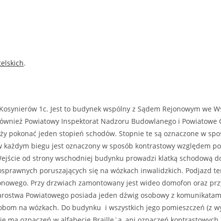
elskich
.
 Kosynierów 1c. Jest to budynek wspólny z Sądem Rejonowym we 
e się również Powiatowy Inspektorat Nadzoru Budowlanego i Powiat
eży pokonać jeden stopień schodów. Stopnie te są oznaczone w sp
 w każdym biegu jest oznaczony w sposób kontrastowy względem p
jście od strony wschodniej budynku prowadzi klatką schodową do Wy
osprawnych poruszających się na wózkach inwalidzkich. Podjazd te
onowego. Przy drzwiach zamontowany jest wideo domofon oraz pr
arostwa Powiatowego posiada jeden dźwig osobowy z komunikatami 
obom na wózkach. Do budynku i wszystkich jego pomieszczeń (z w
 ma oznaczeń w alfabecie Braille`a, ani oznaczeń kontrastowych