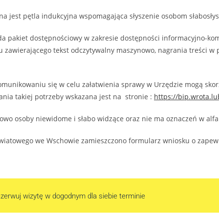
na jest pętla indukcyjna wspomagająca słyszenie osobom słabosły
a pakiet dostępnościowy w zakresie dostępności informacyjno-komu
u zawierającego tekst odczytywalny maszynowo, nagrania treści w 
komunikowaniu się w celu załatwienia sprawy w Urzędzie mogą sko
ania takiej potrzeby wskazana jest na stronie :
https://bip.wrota.
 osoby niewidome i słabo widzące oraz nie ma oznaczeń w alfabe
 Powiatowego we Wschowie zamieszczono formularz wniosku o zapew
zerwuj wizytę w dogodnym dla siebie terminie