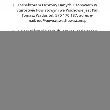
REZERWACJA WIZYTY
Inspektorem Ochrony Danych Osobowych w
Starostwie Powiatowym we Wschowie jest Pan
Tomasz Wadas tel. 570 170 137, adres e-
mail:
iod@powiat.wschowa.com.pl
Celem zbierania danych jest realizacja zadań
określonych w przepisach prawa.
Przysługuje Pani/Panu prawo dostępu do
treści danych oraz ich sprostowania, usunięcia
lub ograniczenia przetwarzania, a także prawo
sprzeciwu, zażądania zaprzestania
przetwarzania i przenoszenia danych, jak
również prawo cofnięcia zgody
w dowolnym momencie oraz prawo do
wniesienia skargi do organu nadzorczego tj.
Prezesa Urzędu Ochrony Danych Osobowych.
Podanie danych jest dobrowolne, lecz
niezbędne do realizacji zadań określonych w