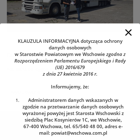
KLAUZULA INFORMACYJNA
dotycząca ochrony
danych osobowych
w Starostwie Powiatowym we Wschowie
zgodna z
Dodaj komentarz
Rozporządzeniem Parlamentu Europejskiego i Rady
(UE) 2016/679
You must be
logged in
to post a comment.
z dnia 27 kwietnia 2016 r.
Informujemy, że:
Administratorem danych wskazanych w
zgodzie na przetwarzanie danych osobowych
wyrażonej powyżej jest Starosta Wschowski z
Kolejka do wydziału komunikacji
siedzibą Plac Kosynierów 1C, we Wschowie,
67-400 Wschowa, tel. 65/540 48 00, adres e-
Zarezerwuj wizytę w dogodnym dla siebie terminie
mail:
powiat@wschowa.com.pl