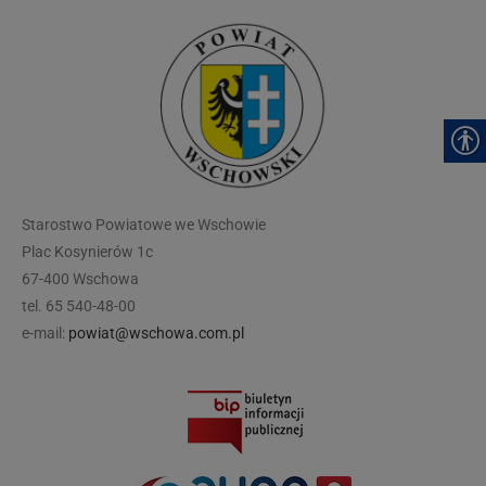
modal-check
Starostwo Powiatowe we Wschowie
Plac Kosynierów 1c
67-400 Wschowa
tel. 65 540-48-00
e-mail:
powiat@wschowa.com.pl