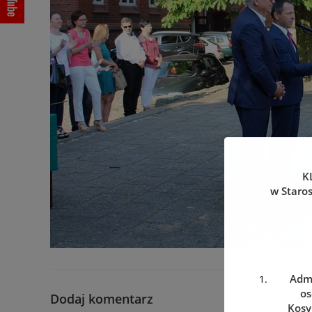
K
w Staro
Admi
os
Dodaj komentarz
Kosy