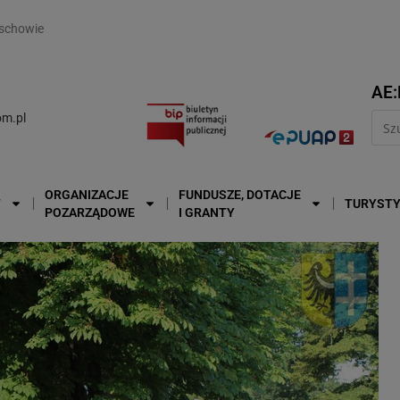
modal-check
schowie
AE:
m.pl
ORGANIZACJE
FUNDUSZE, DOTACJE
T
TURYST
POZARZĄDOWE
I GRANTY