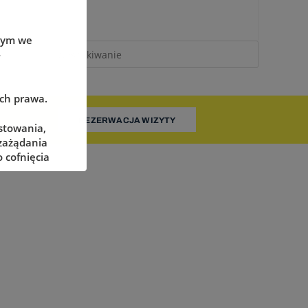
wym we
-
ach prawa.
REZERWACJA WIZYTY
stowania,
 zażądania
 cofnięcia
adzorczego
określonych
żliwe ich
pnieniu