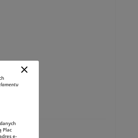
ch
rlamentu
 danych
 Plac
adres e-