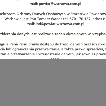
mail:
powiat@wschowa.com.pl
pektorem Ochrony Danych Osobowych w Starostwie Powiato
Wschowie jest Pan Tomasz Wadas tel. 570 170 137, adres e
mail:
iod@powiat.wschowa.com.pl
zbierania danych jest realizacja zadań określonych w przepis
zerwuj wizytę w dogodnym dla siebie terminie
uguje Pani/Panu prawo dostępu do treści danych oraz ich spro
cia lub ograniczenia przetwarzania, a także prawo sprzeciwu,
tania przetwarzania i przenoszenia danych, jak również prawo
zgody
lnym momencie oraz prawo do wniesienia skargi do organu n
tj. Prezesa Urzędu Ochrony Danych Osobowych.
 danych jest dobrowolne, lecz niezbędne do realizacji zadań 
episach prawa. W przypadku niepodania danych nie będzie mo
zrealizowanie.
e udostępnione przez Panią/Pana nie będą podlegały udostę