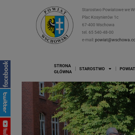
Starostwo Powiatowe we W
Plac Kosynierów 1c
67-400 Wschowa
tel. 65 540-48-00
e-mail:
powiat@wschowa.co
STRONA
STAROSTWO
POWIA
GŁÓWNA