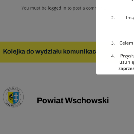
You must be
logged in
to post a comment.
Ins
Celem 
Kolejka do wydziału komunikacji
Zare
Przysł
usunię
zaprzes
w dowo
Powiat Wschowski
Podanie
w prz
Dan