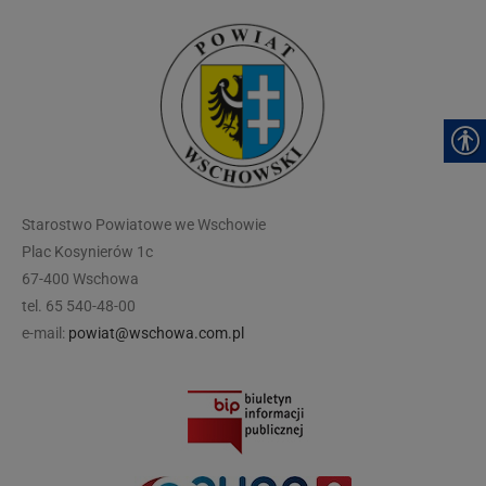
modal-check
Starostwo Powiatowe we Wschowie
Plac Kosynierów 1c
67-400 Wschowa
tel. 65 540-48-00
e-mail:
powiat@wschowa.com.pl