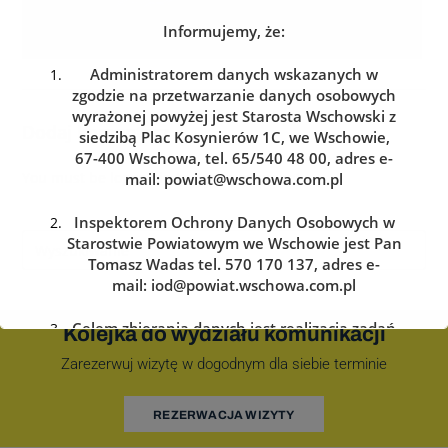
Informujemy, że:
Administratorem danych wskazanych w
zgodzie na przetwarzanie danych osobowych
wyrażonej powyżej jest Starosta Wschowski z
Dodaj komentarz
siedzibą Plac Kosynierów 1C, we Wschowie,
67-400 Wschowa, tel. 65/540 48 00, adres e-
You must be
logged in
to post a comment.
mail:
powiat@wschowa.com.pl
Inspektorem Ochrony Danych Osobowych w
Starostwie Powiatowym we Wschowie jest Pan
Tomasz Wadas tel. 570 170 137, adres e-
mail:
iod@powiat.wschowa.com.pl
Celem zbierania danych jest realizacja zadań
Kolejka do wydziału komunikacji
określonych w przepisach prawa.
Zarezerwuj wizytę w dogodnym dla siebie terminie
Przysługuje Pani/Panu prawo dostępu do
treści danych oraz ich sprostowania, usunięcia
REZERWACJA WIZYTY
lub ograniczenia przetwarzania, a także prawo