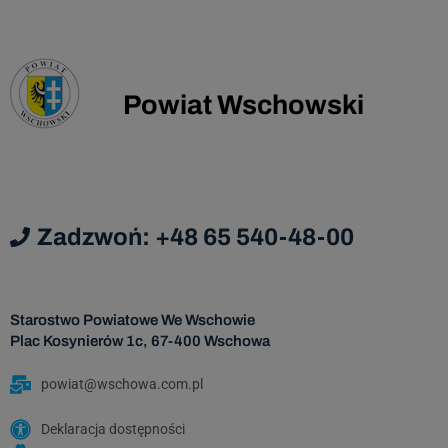
Administrator danych nie ma zamiaru
przekazywać danych osobowych do państwa
trzeciego lub organizacji międzynarodowej.
Dane osobowe będą przechowywane przez
Powiat Wschowski
okres zgodny z prawem o narodowym zasobie
archiwalnym i archiwum państwowym, licząc
od początku roku następującego po roku, w
którym została wyrażona zgoda na
przetwarzanie danych osobowych.
Zadzwoń: +48 65 540-48-00
Starostwo Powiatowe We Wschowie
Plac Kosynierów 1c, 67-400 Wschowa
powiat@wschowa.com.pl
Deklaracja dostępności