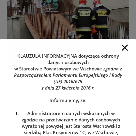
KLAUZULA INFORMACYJNA
dotycząca ochrony
danych osobowych
w Starostwie Powiatowym we Wschowie
zgodna z
Rozporządzeniem Parlamentu Europejskiego i Rady
(UE) 2016/679
Dodaj komentarz
z dnia 27 kwietnia 2016 r.
You must be
logged in
to post a comment.
Informujemy, że:
Administratorem danych wskazanych w
zgodzie na przetwarzanie danych osobowych
wyrażonej powyżej jest Starosta Wschowski z
siedzibą Plac Kosynierów 1C, we Wschowie,