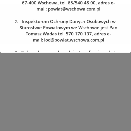
67-400 Wschowa, tel. 65/540 48 00, adres e-
mail:
powiat@wschowa.com.pl
Kolejka do wydziału komunikacji
Zarezerwuj wizytę w dogodnym dla siebie terminie
Inspektorem Ochrony Danych Osobowych w
Starostwie Powiatowym we Wschowie jest Pan
Tomasz Wadas tel. 570 170 137, adres e-
REZERWACJA WIZYTY
mail:
iod@powiat.wschowa.com.pl
Celem zbierania danych jest realizacja zadań
określonych w przepisach prawa.
Przysługuje Pani/Panu prawo dostępu do
treści danych oraz ich sprostowania, usunięcia
lub ograniczenia przetwarzania, a także prawo
sprzeciwu, zażądania zaprzestania
przetwarzania i przenoszenia danych, jak
również prawo cofnięcia zgody
w dowolnym momencie oraz prawo do
wniesienia skargi do organu nadzorczego tj.
Prezesa Urzędu Ochrony Danych Osobowych.