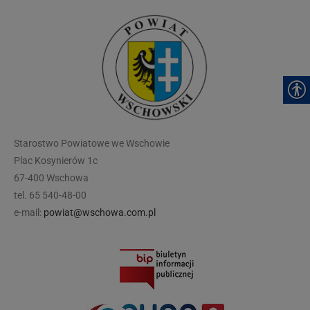
modal-check
Starostwo Powiatowe we Wschowie
Plac Kosynierów 1c
67-400 Wschowa
tel. 65 540-48-00
e-mail:
powiat@wschowa.com.pl