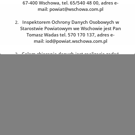
67-400 Wschowa, tel. 65/540 48 00, adres e-
mail:
powiat@wschowa.com.pl
Kolejka do wydziału komunikacji
Zarezerwuj wizytę w dogodnym dla siebie terminie
Inspektorem Ochrony Danych Osobowych w
Starostwie Powiatowym we Wschowie jest Pan
Tomasz Wadas tel. 570 170 137, adres e-
REZERWACJA WIZYTY
mail:
iod@powiat.wschowa.com.pl
Celem zbierania danych jest realizacja zadań
określonych w przepisach prawa.
Przysługuje Pani/Panu prawo dostępu do
treści danych oraz ich sprostowania, usunięcia
lub ograniczenia przetwarzania, a także prawo
sprzeciwu, zażądania zaprzestania
przetwarzania i przenoszenia danych, jak
również prawo cofnięcia zgody
w dowolnym momencie oraz prawo do
wniesienia skargi do organu nadzorczego tj.
Prezesa Urzędu Ochrony Danych Osobowych.