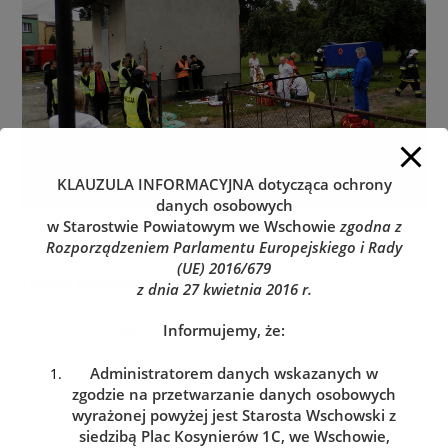
KLAUZULA INFORMACYJNA
dotycząca ochrony
danych osobowych
w Starostwie Powiatowym we Wschowie
zgodna z
Rozporządzeniem Parlamentu Europejskiego i Rady
(UE) 2016/679
Dodaj komentarz
z dnia 27 kwietnia 2016 r.
You must be
logged in
to post a comment.
Informujemy, że:
Administratorem danych wskazanych w
zgodzie na przetwarzanie danych osobowych
wyrażonej powyżej jest Starosta Wschowski z
siedzibą Plac Kosynierów 1C, we Wschowie,