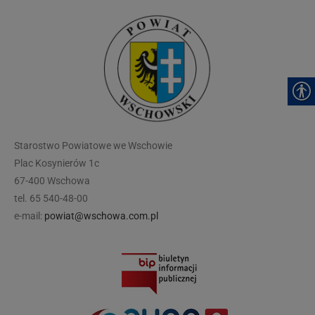
modal-check
Starostwo Powiatowe we Wschowie
Plac Kosynierów 1c
67-400 Wschowa
tel. 65 540-48-00
e-mail:
powiat@wschowa.com.pl