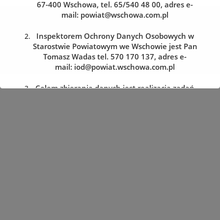
67-400 Wschowa, tel. 65/540 48 00, adres e-
mail:
powiat@wschowa.com.pl
Kolejka do wydziału komunikacji
Zarezerwuj wizytę w dogodnym dla siebie terminie
Inspektorem Ochrony Danych Osobowych w
Starostwie Powiatowym we Wschowie jest Pan
Tomasz Wadas tel. 570 170 137, adres e-
REZERWACJA WIZYTY
mail:
iod@powiat.wschowa.com.pl
Celem zbierania danych jest realizacja zadań
określonych w przepisach prawa.
Przysługuje Pani/Panu prawo dostępu do
treści danych oraz ich sprostowania, usunięcia
lub ograniczenia przetwarzania, a także prawo
sprzeciwu, zażądania zaprzestania
przetwarzania i przenoszenia danych, jak
również prawo cofnięcia zgody
w dowolnym momencie oraz prawo do
wniesienia skargi do organu nadzorczego tj.
Prezesa Urzędu Ochrony Danych Osobowych.