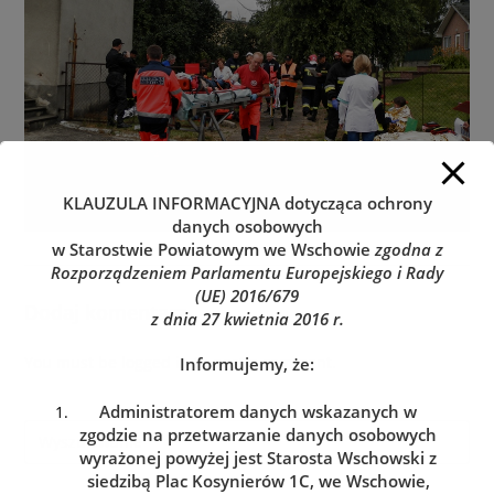
KLAUZULA INFORMACYJNA
dotycząca ochrony
danych osobowych
w Starostwie Powiatowym we Wschowie
zgodna z
Rozporządzeniem Parlamentu Europejskiego i Rady
(UE) 2016/679
Dodaj komentarz
z dnia 27 kwietnia 2016 r.
You must be
logged in
to post a comment.
Informujemy, że:
Administratorem danych wskazanych w
zgodzie na przetwarzanie danych osobowych
wyrażonej powyżej jest Starosta Wschowski z
siedzibą Plac Kosynierów 1C, we Wschowie,